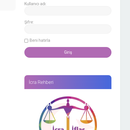
Kullanıcı adı:
Şifre:
Beni hatırla
İcra Rehberi