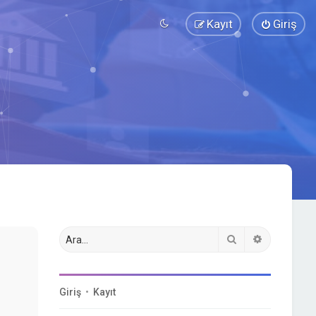
Kayıt
Giriş
Ara
Gelişmiş a
Giriş
•
Kayıt