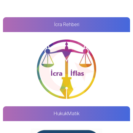
İcra Rehberi
HukukMatik