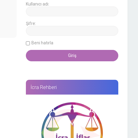
Kullanıcı adı:
Şifre:
Beni hatırla
İcra Rehberi