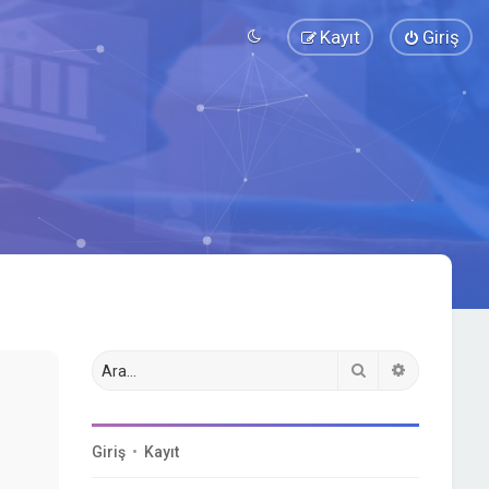
Kayıt
Giriş
Ara
Gelişmiş a
Giriş
•
Kayıt