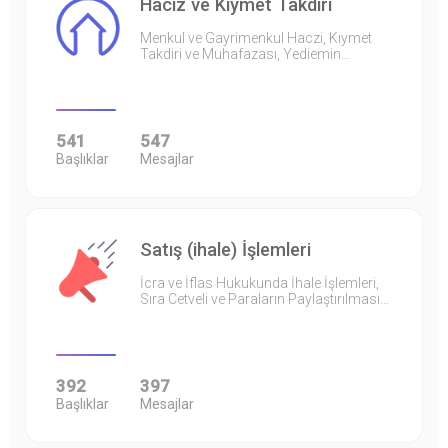
Haciz ve Kıymet Takdiri
Menkul ve Gayrimenkul Haczi, Kıymet
Takdiri ve Muhafazası, Yediemin…
541
547
Başlıklar
Mesajlar
Satış (ihale) İşlemleri
İcra ve İflas Hukukunda İhale İşlemleri,
Sıra Cetveli ve Paraların Paylaştırılması…
392
397
Başlıklar
Mesajlar