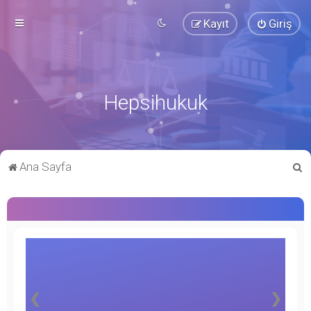
Kayıt
Giriş
Hepsihukuk
A
Ana Sayfa
r
a
❮
❯