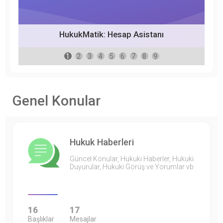
HukukMatik: Hesap Asistanı
1
2
3
4
5
6
7
8
9
Genel Konular
Hukuk Haberleri
Güncel Konular, Hukuki Haberler, Hukuki
Duyurular, Hukuki Görüş ve Yorumlar vb
16
17
Başlıklar
Mesajlar