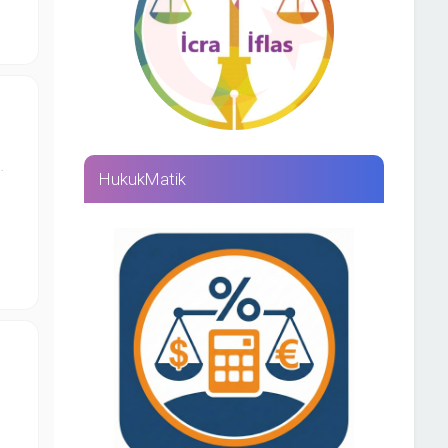
…
HukukMatik