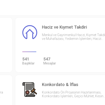
Haciz ve Kıymet Takdiri
Menkul ve Gayrimenkul Haczi, Kıymet Takdi
ve Muhafazası, Yediemin İşlemleri, Haczi…
541
547
Başlıklar
Mesajlar
Konkordato & İflas
ıra
Konkordato Ön Projesinin Hazırlanması,
…
Konkordato İşlemleri, Geçici Mühlet, Kesin