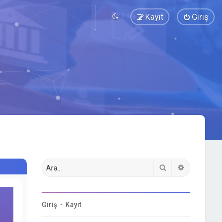
Kayıt
Giriş
Ara
Gelişmiş a
Giriş
•
Kayıt