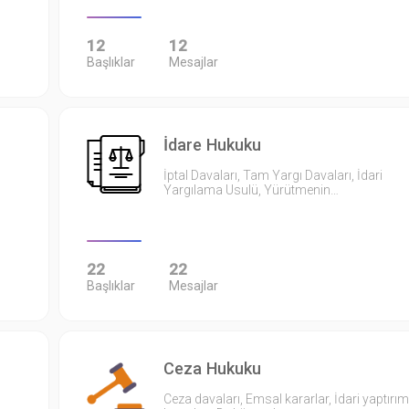
12
12
Başlıklar
Mesajlar
İdare Hukuku
İptal Davaları, Tam Yargı Davaları, İdari
Yargılama Usulü, Yürütmenin…
22
22
Başlıklar
Mesajlar
Ceza Hukuku
Ceza davaları, Emsal kararlar, İdari yaptırım