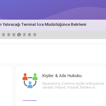
n Yatıracağı Teminat İcra Müdürlüğünce Belirlenir
3
4
5
6
7
8
9
Kişiler & Aile Hukuku
Nişanlanma, Evlenme, Ayrılık ve Boşanma
davalar, Velayet, Vesayet, Nafaka ve…