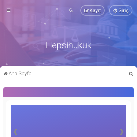
Kayıt
Giriş
Hepsihukuk
A
Ana Sayfa
r
a
❮
❯