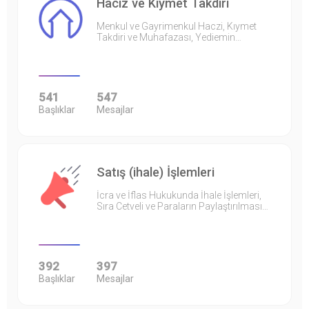
Haciz ve Kıymet Takdiri
Menkul ve Gayrimenkul Haczi, Kıymet
Takdiri ve Muhafazası, Yediemin…
541
547
Başlıklar
Mesajlar
Satış (ihale) İşlemleri
İcra ve İflas Hukukunda İhale İşlemleri,
Sıra Cetveli ve Paraların Paylaştırılması…
392
397
Başlıklar
Mesajlar