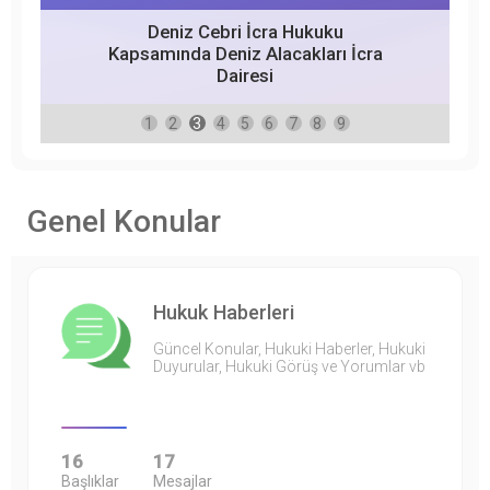
Deniz Cebri İcra Hukuku
Kapsamında Deniz Alacakları İcra
Dairesi
1
2
3
4
5
6
7
8
9
Genel Konular
Hukuk Haberleri
Güncel Konular, Hukuki Haberler, Hukuki
Duyurular, Hukuki Görüş ve Yorumlar vb
16
17
Başlıklar
Mesajlar