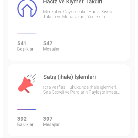
Haciz ve Kıymet Takdiri
Menkul ve Gayrimenkul Haczi, Kıymet
Takdiri ve Muhafazası, Yediemin…
541
547
Başlıklar
Mesajlar
Satış (ihale) İşlemleri
İcra ve İflas Hukukunda İhale İşlemleri,
Sıra Cetveli ve Paraların Paylaştırılması…
392
397
Başlıklar
Mesajlar