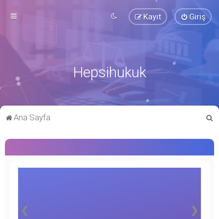
Kayıt
Giriş
Hepsihukuk
A
Ana Sayfa
r
a
❮
❯