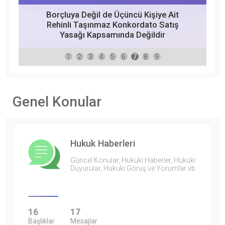
Borçluya Değil de Üçüncü Kişiye Ait
Rehinli Taşınmaz Konkordato Satış
Yasağı Kapsamında Değildir
1
2
3
4
5
6
7
8
9
Genel Konular
Hukuk Haberleri
Güncel Konular, Hukuki Haberler, Hukuki
Duyurular, Hukuki Görüş ve Yorumlar vb
16
17
Başlıklar
Mesajlar