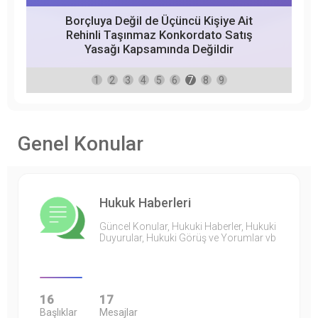
Borçluya Değil de Üçüncü Kişiye Ait
Rehinli Taşınmaz Konkordato Satış
Yasağı Kapsamında Değildir
1
2
3
4
5
6
7
8
9
Genel Konular
Hukuk Haberleri
Güncel Konular, Hukuki Haberler, Hukuki
Duyurular, Hukuki Görüş ve Yorumlar vb
16
17
Başlıklar
Mesajlar