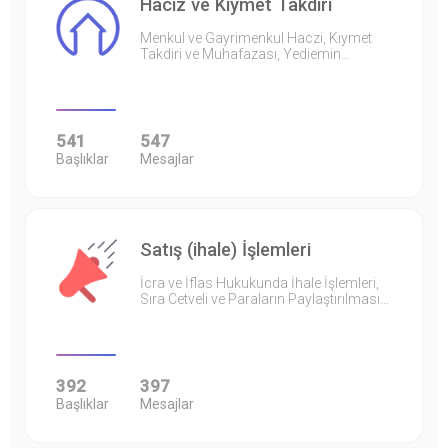
Haciz ve Kıymet Takdiri
Menkul ve Gayrimenkul Haczi, Kıymet
Takdiri ve Muhafazası, Yediemin…
541
547
Başlıklar
Mesajlar
Satış (ihale) İşlemleri
İcra ve İflas Hukukunda İhale İşlemleri,
Sıra Cetveli ve Paraların Paylaştırılması…
392
397
Başlıklar
Mesajlar