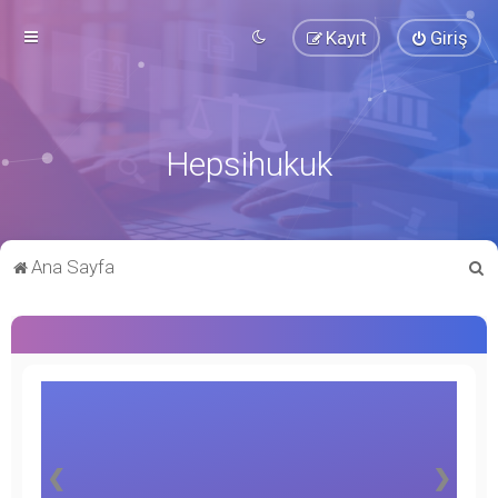
Kayıt
Giriş
Hepsihukuk
A
Ana Sayfa
r
a
❮
❯