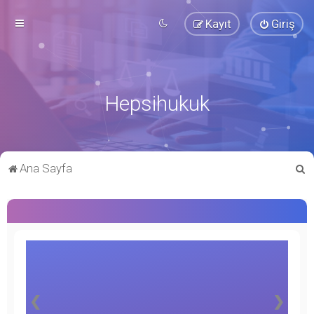
Kayıt
Giriş
Hepsihukuk
A
Ana Sayfa
r
a
❮
❯