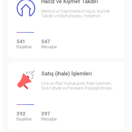
Haciz ve Kıymet Takdiri
Menkul ve Gayrimenkul Haczi, Kıymet
Takdiri ve Muhafazası, Yediemin…
541
547
Başlıklar
Mesajlar
Satış (ihale) İşlemleri
İcra ve İflas Hukukunda İhale İşlemleri,
Sıra Cetveli ve Paraların Paylaştırılması…
392
397
Başlıklar
Mesajlar