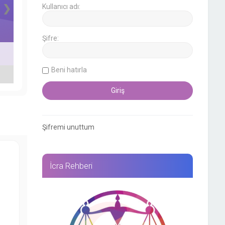
❯
Kullanıcı adı:
Şifre:
Beni hatırla
Şifremi unuttum
İcra Rehberi