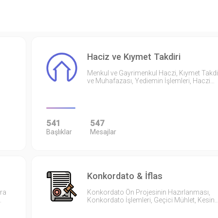
Haciz ve Kıymet Takdiri
Menkul ve Gayrimenkul Haczi, Kıymet Takdi
ve Muhafazası, Yediemin İşlemleri, Haczi…
541
547
Başlıklar
Mesajlar
Konkordato & İflas
ıra
Konkordato Ön Projesinin Hazırlanması,
…
Konkordato İşlemleri, Geçici Mühlet, Kesin