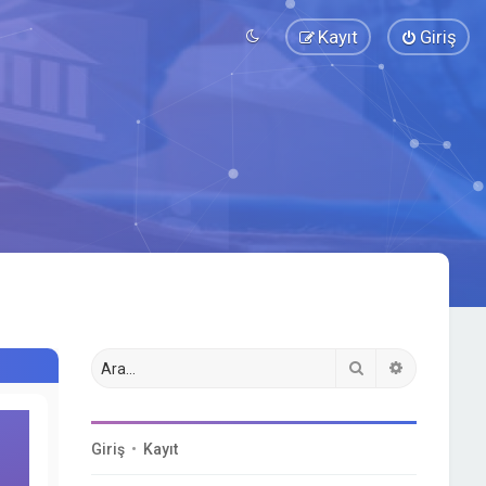
Kayıt
Giriş
Ara
Gelişmiş a
Giriş
•
Kayıt