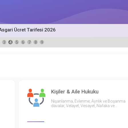
Asgari Ücret Tarifesi 2026
3
4
5
6
7
8
9
Kişiler & Aile Hukuku
Nişanlanma, Evlenme, Ayrılık ve Boşanma
davalar, Velayet, Vesayet, Nafaka ve…