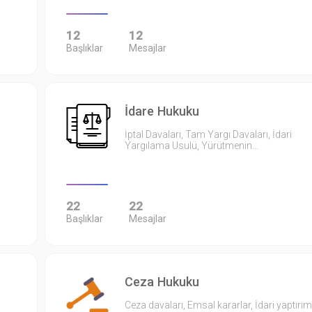
12
12
Başlıklar
Mesajlar
İdare Hukuku
İptal Davaları, Tam Yargı Davaları, İdari
Yargılama Usulü, Yürütmenin…
22
22
Başlıklar
Mesajlar
Ceza Hukuku
Ceza davaları, Emsal kararlar, İdari yaptırım