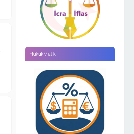
…
HukukMatik