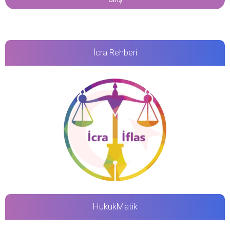
İcra Rehberi
HukukMatik