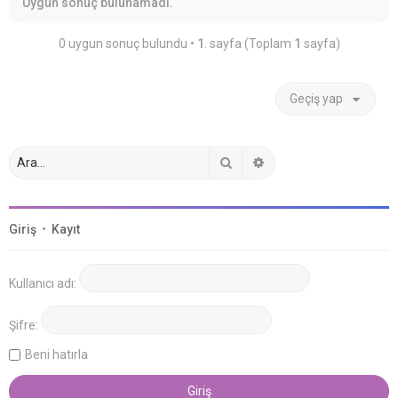
Uygun sonuç bulunamadı.
0 uygun sonuç bulundu •
1
. sayfa (Toplam
1
sayfa)
Geçiş yap
Ara
Gelişmiş arama
Giriş
•
Kayıt
Kullanıcı adı:
Şifre:
Beni hatırla