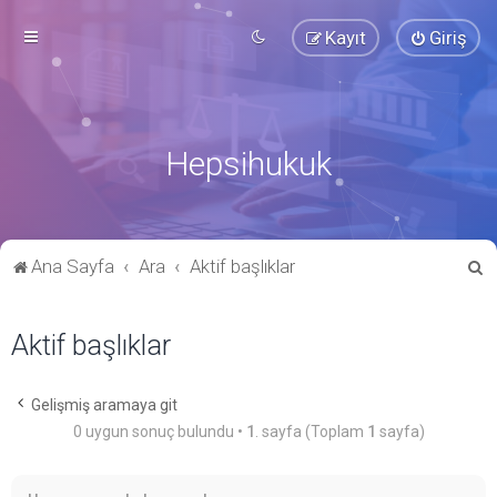
Kayıt
Giriş
Hepsihukuk
A
Ana Sayfa
Ara
Aktif başlıklar
r
a
Aktif başlıklar
Gelişmiş aramaya git
0 uygun sonuç bulundu •
1
. sayfa (Toplam
1
sayfa)