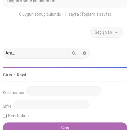
Uygun sonuç bulunamadı.
0 uygun sonuç bulundu •
1
. sayfa (Toplam
1
sayfa)
Geçiş yap
Ara
Gelişmiş arama
Giriş
•
Kayıt
Kullanıcı adı:
Şifre:
Beni hatırla