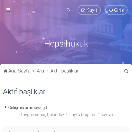
Kayıt
Giriş
Hepsihukuk
A
Ana Sayfa
Ara
Aktif başlıklar
r
a
Aktif başlıklar
Gelişmiş aramaya git
0 uygun sonuç bulundu •
1
. sayfa (Toplam
1
sayfa)