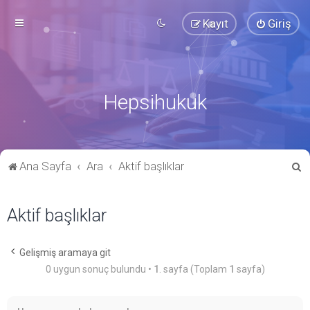
Kayıt
Giriş
Hepsihukuk
A
Ana Sayfa
Ara
Aktif başlıklar
r
a
Aktif başlıklar
Gelişmiş aramaya git
0 uygun sonuç bulundu •
1
. sayfa (Toplam
1
sayfa)