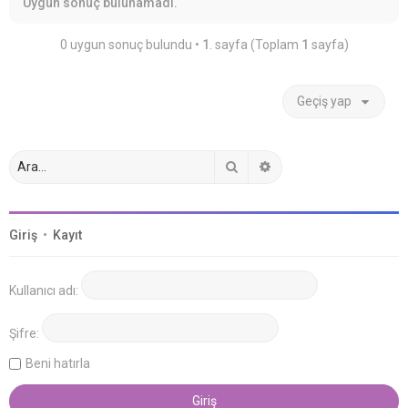
Uygun sonuç bulunamadı.
0 uygun sonuç bulundu •
1
. sayfa (Toplam
1
sayfa)
Geçiş yap
Ara
Gelişmiş arama
Giriş
•
Kayıt
Kullanıcı adı:
Şifre:
Beni hatırla