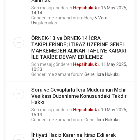
Alınması
Son mesaj gönderen
Hepsihukuk
«
16 May 2025,
14:14
Gönderilme zamanı forum
Harç & Vergi
Uygulamaları
ÖRNEK-13 ve ÖRNEK-14 İCRA
TAKİPLERİNDE; İTİRAZ ÜZERİNE GENEL
MAHKEMEDEN ALINAN TAHLİYE KARARI
İLE TAKİBE DEVAM EDİLEMEZ
Son mesaj gönderen
Hepsihukuk
«
11 May 2025,
10:33
Gönderilme zamanı forum
Genel İcra Hukuku
Soru ve Cevaplarla İcra Müdürünün Mehil
Vesikası Düzenleme Konusundaki Takdir
Hakkı
Son mesaj gönderen
Hepsihukuk
«
10 May 2025,
15:13
Gönderilme zamanı forum
Genel İcra Hukuku
İhtiyati Haciz Kararına İtiraz Edilerek