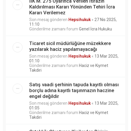
İİK M. 275 Uyarınca Verilen İtirazın
Kaldırılması Kararı Yönünden Tehiri İcra
Kararı Verilemez
Son mesaj gönderen
Hepsihukuk
«
27 Nis 2025,
11:10
Gönderilme zamanı forum
Genel İcra Hukuku
Ticaret sicil müdürlüğüne müzekkere
yazılarak haciz yapılamayacağı
Son mesaj gönderen
Hepsihukuk
«
13 Mar 2025,
01:10
Gönderilme zamanı forum
Haciz ve Kıymet
Takdiri
Satış vaadi şerhinin tapuda kayıtlı olması
borçlu adına kayıtlı taşınmazın haczine
engel değildir
Son mesaj gönderen
Hepsihukuk
«
13 Mar 2025,
01:05
Gönderilme zamanı forum
Haciz ve Kıymet
Takdiri