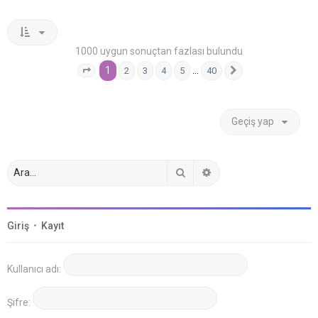
1000 uygun sonuçtan fazlası bulundu
1
…
2
3
4
5
40
1
. sayfa (Toplam
40
sayfa)
Sonraki
Geçiş yap
Ara
Gelişmiş arama
Giriş
•
Kayıt
Kullanıcı adı:
Şifre: