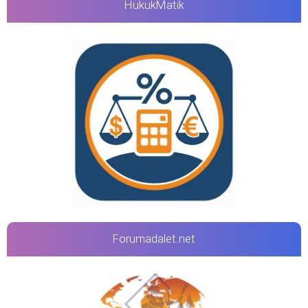
HukukMatik
Forumadalet.net