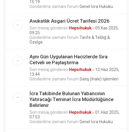
15:19
Gönderilme zamanı forum
Genel İcra Hukuku
Avukatlık Asgari Ücret Tarifesi 2026
Son mesaj gönderen
Hepsihukuk
«
05 Kas 2025,
09:25
Gönderilme zamanı forum
Tarife & Tebliğ &
Özelge
Aynı Gün Uygulanan Hacizlerde Sıra
Cetveli ve Paylaştırma
Son mesaj gönderen
Hepsihukuk
«
12 Haz 2025,
13:44
Gönderilme zamanı forum
Satış (ihale) İşlemleri
İcra Takibinde Bulunan Yabancının
Yatıracağı Teminat İcra Müdürlüğünce
Belirlenir
Son mesaj gönderen
Hepsihukuk
«
01 Haz 2025,
07:53
Gönderilme zamanı forum
Genel İcra Hukuku