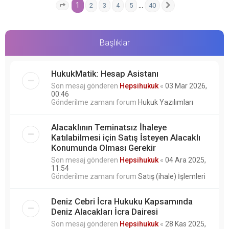
1
…
2
3
4
5
40
1
. sayfa (Toplam
40
sayfa)
Sonraki
Başlıklar
HukukMatik: Hesap Asistanı
Son mesaj gönderen
Hepsihukuk
«
03 Mar 2026,
00:46
Gönderilme zamanı forum
Hukuk Yazılımları
Alacaklının Teminatsız İhaleye
Katılabilmesi için Satış İsteyen Alacaklı
Konumunda Olması Gerekir
Son mesaj gönderen
Hepsihukuk
«
04 Ara 2025,
11:54
Gönderilme zamanı forum
Satış (ihale) İşlemleri
Deniz Cebri İcra Hukuku Kapsamında
Deniz Alacakları İcra Dairesi
Son mesaj gönderen
Hepsihukuk
«
28 Kas 2025,