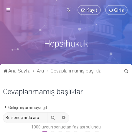
Kayıt
Giriş
Hepsihukuk
A
Ana Sayfa
Ara
Cevaplanmamış başlıklar
r
a
Cevaplanmamış başlıklar
Gelişmiş aramaya git
Ara
Gelişmiş arama
1000 uygun sonuçtan fazlası bulundu