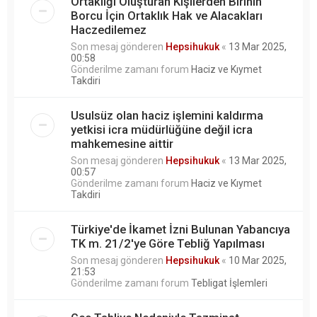
Ortaklığı Oluşturan Kişilerden Birinin
Borcu İçin Ortaklık Hak ve Alacakları
Haczedilemez
Son mesaj gönderen
Hepsihukuk
«
13 Mar 2025,
00:58
Gönderilme zamanı forum
Haciz ve Kıymet
Takdiri
Usulsüz olan haciz işlemini kaldırma
yetkisi icra müdürlüğüne değil icra
mahkemesine aittir
Son mesaj gönderen
Hepsihukuk
«
13 Mar 2025,
00:57
Gönderilme zamanı forum
Haciz ve Kıymet
Takdiri
Türkiye'de İkamet İzni Bulunan Yabancıya
TK m. 21/2'ye Göre Tebliğ Yapılması
Son mesaj gönderen
Hepsihukuk
«
10 Mar 2025,
21:53
Gönderilme zamanı forum
Tebligat İşlemleri