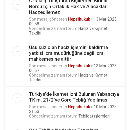
Ortaklığı Oluşturan Kişilerden Birinin
Borcu İçin Ortaklık Hak ve Alacakları
Haczedilemez
Son mesaj gönderen
Hepsihukuk
«
13 Mar 2025,
00:58
Gönderilme zamanı forum
Haciz ve Kıymet
Takdiri
Usulsüz olan haciz işlemini kaldırma
yetkisi icra müdürlüğüne değil icra
mahkemesine aittir
Son mesaj gönderen
Hepsihukuk
«
13 Mar 2025,
00:57
Gönderilme zamanı forum
Haciz ve Kıymet
Takdiri
Türkiye'de İkamet İzni Bulunan Yabancıya
TK m. 21/2'ye Göre Tebliğ Yapılması
Son mesaj gönderen
Hepsihukuk
«
10 Mar 2025,
21:53
Gönderilme zamanı forum
Tebligat İşlemleri