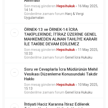
Alınması
Son mesaj gönderen
Hepsihukuk
«
16 May 2025,
14:14
Gönderilme zamanı forum
Harç & Vergi
Uygulamaları
ÖRNEK-13 ve ÖRNEK-14 İCRA
TAKİPLERİNDE; İTİRAZ ÜZERİNE GENEL
MAHKEMEDEN ALINAN TAHLİYE KARARI
İLE TAKİBE DEVAM EDİLEMEZ
Son mesaj gönderen
Hepsihukuk
«
11 May 2025,
10:33
Gönderilme zamanı forum
Genel İcra Hukuku
Soru ve Cevaplarla İcra Müdürünün Mehil
Vesikası Düzenleme Konusundaki Takdir
Hakkı
Son mesaj gönderen
Hepsihukuk
«
10 May 2025,
15:13
Gönderilme zamanı forum
Genel İcra Hukuku
İhtiyati Haciz Kararına İtiraz Edilerek