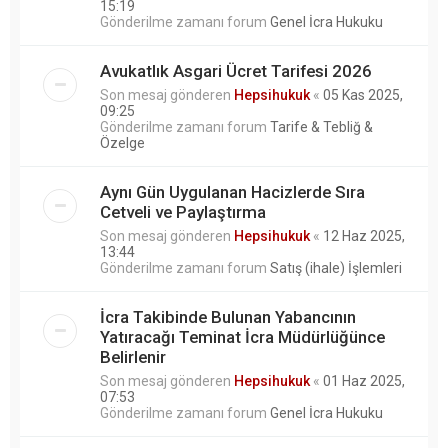
15:19
Gönderilme zamanı forum
Genel İcra Hukuku
Avukatlık Asgari Ücret Tarifesi 2026
Son mesaj gönderen
Hepsihukuk
«
05 Kas 2025,
09:25
Gönderilme zamanı forum
Tarife & Tebliğ &
Özelge
Aynı Gün Uygulanan Hacizlerde Sıra
Cetveli ve Paylaştırma
Son mesaj gönderen
Hepsihukuk
«
12 Haz 2025,
13:44
Gönderilme zamanı forum
Satış (ihale) İşlemleri
İcra Takibinde Bulunan Yabancının
Yatıracağı Teminat İcra Müdürlüğünce
Belirlenir
Son mesaj gönderen
Hepsihukuk
«
01 Haz 2025,
07:53
Gönderilme zamanı forum
Genel İcra Hukuku