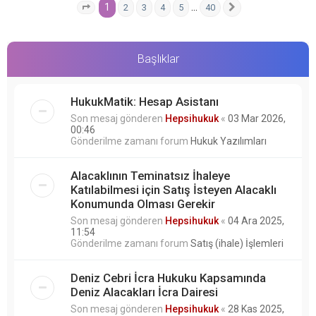
1
…
2
3
4
5
40
1
. sayfa (Toplam
40
sayfa)
Sonraki
Başlıklar
HukukMatik: Hesap Asistanı
Son mesaj gönderen
Hepsihukuk
«
03 Mar 2026,
00:46
Gönderilme zamanı forum
Hukuk Yazılımları
Alacaklının Teminatsız İhaleye
Katılabilmesi için Satış İsteyen Alacaklı
Konumunda Olması Gerekir
Son mesaj gönderen
Hepsihukuk
«
04 Ara 2025,
11:54
Gönderilme zamanı forum
Satış (ihale) İşlemleri
Deniz Cebri İcra Hukuku Kapsamında
Deniz Alacakları İcra Dairesi
Son mesaj gönderen
Hepsihukuk
«
28 Kas 2025,