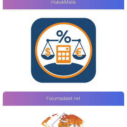
HukukMatik
Forumadalet.net