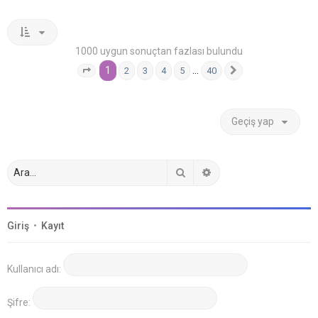
1000 uygun sonuçtan fazlası bulundu
1
…
2
3
4
5
40
1
. sayfa (Toplam
40
sayfa)
Sonraki
Geçiş yap
Ara
Gelişmiş arama
Giriş
•
Kayıt
Kullanıcı adı:
Şifre: