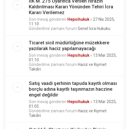
İİK M. 275 Uyarınca Verilen İtirazın
Kaldırılması Kararı Yönünden Tehiri İcra
Kararı Verilemez
Son mesaj gönderen
Hepsihukuk
«
27 Nis 2025,
11:10
Gönderilme zamanı forum
Genel İcra Hukuku
Ticaret sicil müdürlüğüne müzekkere
yazılarak haciz yapılamayacağı
Son mesaj gönderen
Hepsihukuk
«
13 Mar 2025,
01:10
Gönderilme zamanı forum
Haciz ve Kıymet
Takdiri
Satış vaadi şerhinin tapuda kayıtlı olması
borçlu adına kayıtlı taşınmazın haczine
engel değildir
Son mesaj gönderen
Hepsihukuk
«
13 Mar 2025,
01:05
Gönderilme zamanı forum
Haciz ve Kıymet
Takdiri