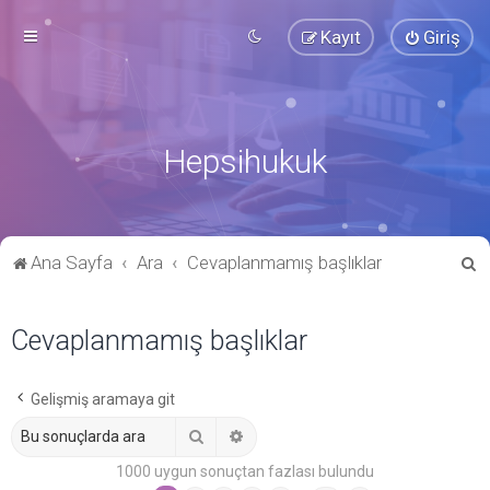
Kayıt
Giriş
Hepsihukuk
A
Ana Sayfa
Ara
Cevaplanmamış başlıklar
r
a
Cevaplanmamış başlıklar
Gelişmiş aramaya git
Ara
Gelişmiş arama
1000 uygun sonuçtan fazlası bulundu