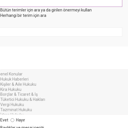
Bütün terimler için ara ya da girilen önermeyi kullan
Herhangi bir terim için ara
Evet
Hayır
Başlıklar ve mesaj içeriği