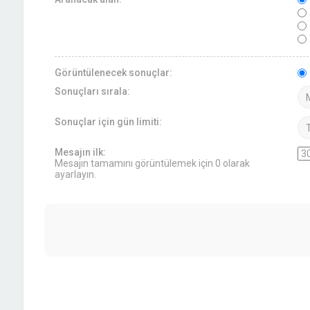
Görüntülenecek sonuçlar:
Sonuçları sırala:
Sonuçlar için gün limiti:
Mesajın ilk:
Mesajın tamamını görüntülemek için 0 olarak
ayarlayın.