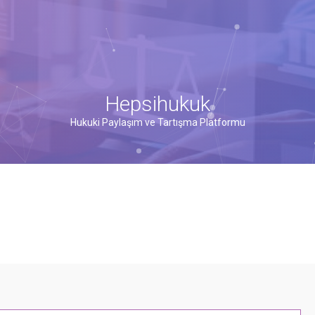
Hepsihukuk
Hukuki Paylaşım ve Tartışma Platformu