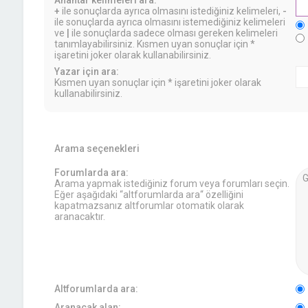
Anahtar kelimeleri ara:
+
ile sonuçlarda ayrıca olmasını istediğiniz kelimeleri,
-
ile sonuçlarda ayrıca olmasını istemediğiniz kelimeleri
ve
|
ile sonuçlarda sadece olması gereken kelimeleri
tanımlayabilirsiniz. Kısmen uyan sonuçlar için *
işaretini joker olarak kullanabilirsiniz.
Yazar için ara:
Kısmen uyan sonuçlar için * işaretini joker olarak
kullanabilirsiniz.
Arama seçenekleri
Forumlarda ara:
Arama yapmak istediğiniz forum veya forumları seçin.
Eğer aşağıdaki “altforumlarda ara“ özelliğini
kapatmazsanız altforumlar otomatik olarak
aranacaktır.
Altforumlarda ara:
Aranacak alan: