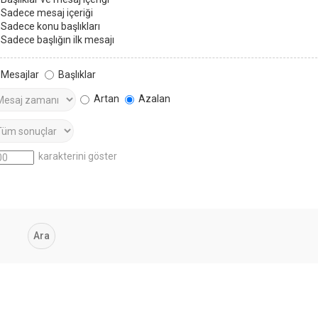
Sadece mesaj içeriği
Sadece konu başlıkları
Sadece başlığın ilk mesajı
Mesajlar
Başlıklar
Artan
Azalan
karakterini göster