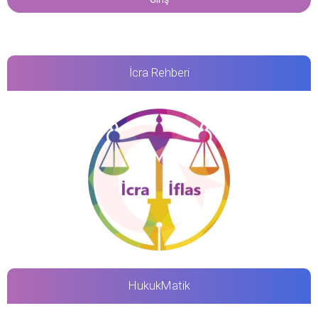
İcra Rehberi
HukukMatik