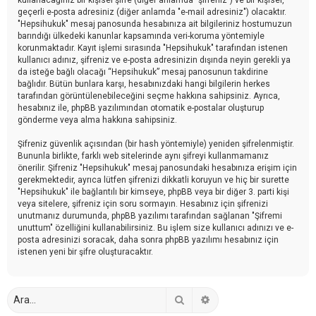
geçerli e-posta adresiniz (diğer anlamda "e-mail adresiniz") olacaktır.
"Hepsihukuk" mesaj panosunda hesabınıza ait bilgileriniz hostumuzun
barındığı ülkedeki kanunlar kapsamında veri-koruma yöntemiyle
korunmaktadır. Kayıt işlemi sırasında "Hepsihukuk" tarafından istenen
kullanıcı adınız, şifreniz ve e-posta adresinizin dışında neyin gerekli ya
da isteğe bağlı olacağı “Hepsihukuk” mesaj panosunun takdirine
bağlıdır. Bütün bunlara karşı, hesabınızdaki hangi bilgilerin herkes
tarafından görüntülenebileceğini seçme hakkına sahipsiniz. Ayrıca,
hesabınız ile, phpBB yazılımından otomatik e-postalar oluşturup
gönderme veya alma hakkına sahipsiniz.
Şifreniz güvenlik açısından (bir hash yöntemiyle) yeniden şifrelenmiştir.
Bununla birlikte, farklı web sitelerinde aynı şifreyi kullanmamanız
önerilir. Şifreniz "Hepsihukuk" mesaj panosundaki hesabınıza erişim için
gerekmektedir, ayrıca lütfen şifrenizi dikkatli koruyun ve hiç bir surette
"Hepsihukuk" ile bağlantılı bir kimseye, phpBB veya bir diğer 3. parti kişi
veya sitelere, şifreniz için soru sormayın. Hesabınız için şifrenizi
unutmanız durumunda, phpBB yazılımı tarafından sağlanan "Şifremi
unuttum" özelliğini kullanabilirsiniz. Bu işlem size kullanıcı adınızı ve e-
posta adresinizi soracak, daha sonra phpBB yazılımı hesabınız için
istenen yeni bir şifre oluşturacaktır.
Ara
Gelişmiş arama