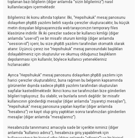
toplanan bazı bilgilerin (diğer anlamda “sizin bilgileriniz”) nasıl
kullanılacağını içermektedir.
Bilgileriniz iki konu altında toplanır. İlki, "Hepsihukuk" mesaj panosunu
dolaşırken phpBB yazılımı belirli sayıda çerezler oluşturacaktır, bu küçük
metin dosyaları bilgisayarınızda web tarayıcınızın temporary files
klasörüne indirilir. İlk iki çerezler sadece bir kullanıcı kimliği (diğer
anlamda "user-id") ve bir misafir oturum kimliği (diğer anlamda
"session-id") içerir, bu size phpBB yazılımı tarafından otomatik olarak
atanır. Üçüncü çerez ise "Hepsihukuk" mesaj panosundaki başlıkları
dolaşabilmeniz için oluşturulur ve okumuş olduğunuz başlıkların
depolanması için kullanılır, böylece kullanıcı yetenekleriniz
hızlanacaktır.
Ayrıca "Hepsihukuk" mesaj panosunu dolaşırken phpBB yazılımı için
harici çerezler oluşturabiliriz, buna rağmen bu belgenin kapsamında
görünenler dışında sadece phpBB yazılımı tarafından oluşturulan
sayfalar kastedilmektedir. İkinci konu ise tarafınızdan bize gönderilen
bilgileri topluyoruz. Bu olabilir, ve bunlarla sınırlı değildir: bir misafir
kullanıcının gönderdiği mesajlar (diğer anlamda "ziyaretçi mesajları"),
"Hepsihukuk" mesaj panosuna yapılan kayıtlar (diğer anlamda
"hesabınız") ve kayıt olup giriş yaptıktan sonra tarafınızdan gönderilen
mesajlar (diğer anlamda "mesajlarınız").
Hesabınızda tanınmanız amacıyla sade bir içerikte isminiz (diğer
anlamda "kullanıcı adınız"), hesabınıza giriş yapabilmek için
kullanacağınız bir kişisel şifre (diğer anlamda "şifreniz") ve bir kişisel,