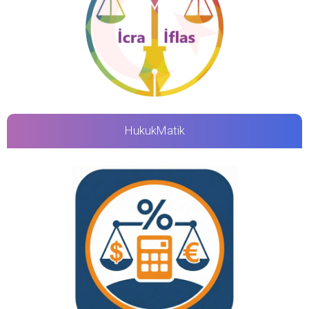
HukukMatik