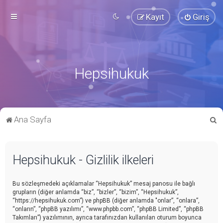
Kayıt
Giriş
Hepsihukuk
A
Ana Sayfa
r
a
Hepsihukuk - Gizlilik ilkeleri
Bu sözleşmedeki açıklamalar “Hepsihukuk” mesaj panosu ile bağlı
grupların (diğer anlamda “biz”, “bizler”, “bizim”, “Hepsihukuk”,
“https://hepsihukuk.com”) ve phpBB (diğer anlamda "onlar”, “onlara”,
“onların”, “phpBB yazılımı”, “www.phpbb.com”, “phpBB Limited”, “phpBB
Takımları”) yazılımının, ayrıca tarafınızdan kullanılan oturum boyunca