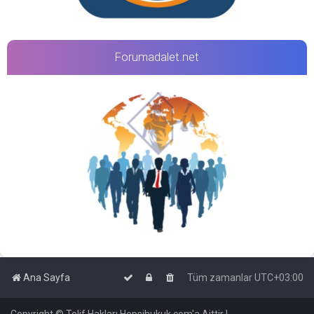
Forumadalet.net
Ana Sayfa
Tüm zamanlar
UTC+03:00
Copyright © Telif Hakları Hepsihukuk.com'a Aittir |