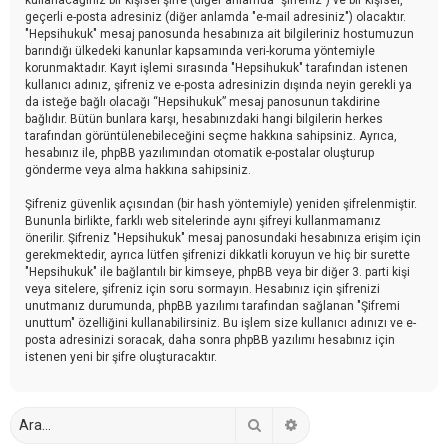
geçerli e-posta adresiniz (diğer anlamda "e-mail adresiniz") olacaktır.
"Hepsihukuk" mesaj panosunda hesabınıza ait bilgileriniz hostumuzun
barındığı ülkedeki kanunlar kapsamında veri-koruma yöntemiyle
korunmaktadır. Kayıt işlemi sırasında "Hepsihukuk" tarafından istenen
kullanıcı adınız, şifreniz ve e-posta adresinizin dışında neyin gerekli ya
da isteğe bağlı olacağı “Hepsihukuk” mesaj panosunun takdirine
bağlıdır. Bütün bunlara karşı, hesabınızdaki hangi bilgilerin herkes
tarafından görüntülenebileceğini seçme hakkına sahipsiniz. Ayrıca,
hesabınız ile, phpBB yazılımından otomatik e-postalar oluşturup
gönderme veya alma hakkına sahipsiniz.
Şifreniz güvenlik açısından (bir hash yöntemiyle) yeniden şifrelenmiştir.
Bununla birlikte, farklı web sitelerinde aynı şifreyi kullanmamanız
önerilir. Şifreniz "Hepsihukuk" mesaj panosundaki hesabınıza erişim için
gerekmektedir, ayrıca lütfen şifrenizi dikkatli koruyun ve hiç bir surette
"Hepsihukuk" ile bağlantılı bir kimseye, phpBB veya bir diğer 3. parti kişi
veya sitelere, şifreniz için soru sormayın. Hesabınız için şifrenizi
unutmanız durumunda, phpBB yazılımı tarafından sağlanan "Şifremi
unuttum" özelliğini kullanabilirsiniz. Bu işlem size kullanıcı adınızı ve e-
posta adresinizi soracak, daha sonra phpBB yazılımı hesabınız için
istenen yeni bir şifre oluşturacaktır.
Ara
Gelişmiş arama