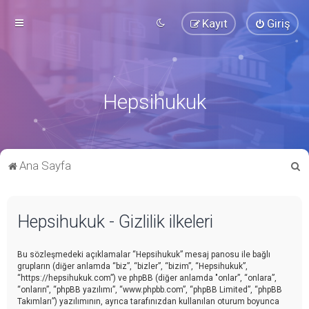
Kayıt
Giriş
Hepsihukuk
A
Ana Sayfa
r
a
Hepsihukuk - Gizlilik ilkeleri
Bu sözleşmedeki açıklamalar “Hepsihukuk” mesaj panosu ile bağlı
grupların (diğer anlamda “biz”, “bizler”, “bizim”, “Hepsihukuk”,
“https://hepsihukuk.com”) ve phpBB (diğer anlamda "onlar”, “onlara”,
“onların”, “phpBB yazılımı”, “www.phpbb.com”, “phpBB Limited”, “phpBB
Takımları”) yazılımının, ayrıca tarafınızdan kullanılan oturum boyunca