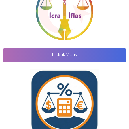
HukukMatik