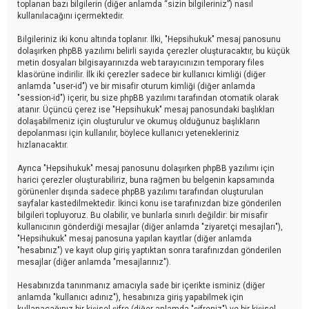
toplanan bazı bilgilerin (diğer anlamda “sizin bilgileriniz”) nasıl
kullanılacağını içermektedir.
Bilgileriniz iki konu altında toplanır. İlki, "Hepsihukuk" mesaj panosunu
dolaşırken phpBB yazılımı belirli sayıda çerezler oluşturacaktır, bu küçük
metin dosyaları bilgisayarınızda web tarayıcınızın temporary files
klasörüne indirilir. İlk iki çerezler sadece bir kullanıcı kimliği (diğer
anlamda "user-id") ve bir misafir oturum kimliği (diğer anlamda
"session-id") içerir, bu size phpBB yazılımı tarafından otomatik olarak
atanır. Üçüncü çerez ise "Hepsihukuk" mesaj panosundaki başlıkları
dolaşabilmeniz için oluşturulur ve okumuş olduğunuz başlıkların
depolanması için kullanılır, böylece kullanıcı yetenekleriniz
hızlanacaktır.
Ayrıca "Hepsihukuk" mesaj panosunu dolaşırken phpBB yazılımı için
harici çerezler oluşturabiliriz, buna rağmen bu belgenin kapsamında
görünenler dışında sadece phpBB yazılımı tarafından oluşturulan
sayfalar kastedilmektedir. İkinci konu ise tarafınızdan bize gönderilen
bilgileri topluyoruz. Bu olabilir, ve bunlarla sınırlı değildir: bir misafir
kullanıcının gönderdiği mesajlar (diğer anlamda "ziyaretçi mesajları"),
"Hepsihukuk" mesaj panosuna yapılan kayıtlar (diğer anlamda
"hesabınız") ve kayıt olup giriş yaptıktan sonra tarafınızdan gönderilen
mesajlar (diğer anlamda "mesajlarınız").
Hesabınızda tanınmanız amacıyla sade bir içerikte isminiz (diğer
anlamda "kullanıcı adınız"), hesabınıza giriş yapabilmek için
kullanacağınız bir kişisel şifre (diğer anlamda "şifreniz") ve bir kişisel,