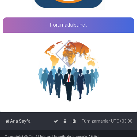
Forumadalet.net
Ana Sayfa
Tüm zamanlar
UTC+03:00
Copyright © Telif Hakları Hepsihukuk.com'a Aittir |