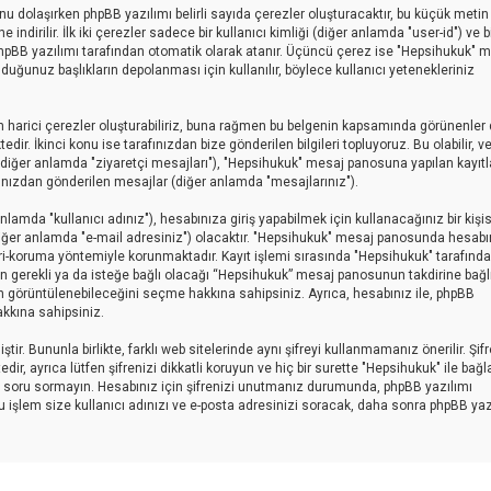
sunu dolaşırken phpBB yazılımı belirli sayıda çerezler oluşturacaktır, bu küçük metin
indirilir. İlk iki çerezler sadece bir kullanıcı kimliği (diğer anlamda "user-id") ve b
 phpBB yazılımı tarafından otomatik olarak atanır. Üçüncü çerez ise "Hepsihukuk" 
uğunuz başlıkların depolanması için kullanılır, böylece kullanıcı yetenekleriniz
 harici çerezler oluşturabiliriz, buna rağmen bu belgenin kapsamında görünenler 
r. İkinci konu ise tarafınızdan bize gönderilen bilgileri topluyoruz. Bu olabilir, v
ar (diğer anlamda "ziyaretçi mesajları"), "Hepsihukuk" mesaj panosuna yapılan kayıtl
afınızdan gönderilen mesajlar (diğer anlamda "mesajlarınız").
amda "kullanıcı adınız"), hesabınıza giriş yapabilmek için kullanacağınız bir kişise
 (diğer anlamda "e-mail adresiniz") olacaktır. "Hepsihukuk" mesaj panosunda hesabı
ri-koruma yöntemiyle korunmaktadır. Kayıt işlemi sırasında "Hepsihukuk" tarafınd
yin gerekli ya da isteğe bağlı olacağı “Hepsihukuk” mesaj panosunun takdirine bağlı
an görüntülenebileceğini seçme hakkına sahipsiniz. Ayrıca, hesabınız ile, phpBB
kkına sahipsiniz.
ir. Bununla birlikte, farklı web sitelerinde aynı şifreyi kullanmamanız önerilir. Şif
ayrıca lütfen şifrenizi dikkatli koruyun ve hiç bir surette "Hepsihukuk" ile bağlan
için soru sormayın. Hesabınız için şifrenizi unutmanız durumunda, phpBB yazılımı
Bu işlem size kullanıcı adınızı ve e-posta adresinizi soracak, daha sonra phpBB yaz