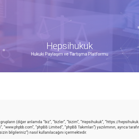
Hepsihukuk
Hukuki Paylaşım ve Tartışma Platformu
upların (diğer anlamda “biz”, “bizler”, “bizim”, “Hepsihukuk”, “https://hepsihukuk
ı”, “www.phpbb.com”, “phpBB Limited”, “phpBB Takımları”) yazılımının, ayrıca taraf
in bilgileriniz”) nasıl kullanılacağını içermektedir.