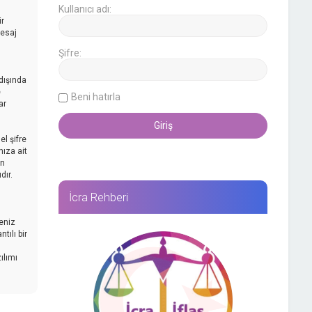
Kullanıcı adı:
ir
mesaj
Şifre:
dışında
e
Beni hatırla
ar
l şifre
nıza ait
an
dır.
İcra Rehberi
reniz
tılı bir
ılımı