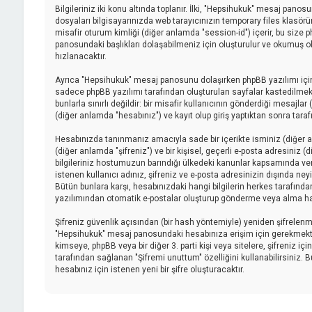
Bilgileriniz iki konu altında toplanır. İlki, "Hepsihukuk" mesaj pano
dosyaları bilgisayarınızda web tarayıcınızın temporary files klasörüne 
misafir oturum kimliği (diğer anlamda "session-id") içerir, bu size
panosundaki başlıkları dolaşabilmeniz için oluşturulur ve okumuş old
hızlanacaktır.
Ayrıca "Hepsihukuk" mesaj panosunu dolaşırken phpBB yazılımı için
sadece phpBB yazılımı tarafından oluşturulan sayfalar kastedilmektedi
bunlarla sınırlı değildir: bir misafir kullanıcının gönderdiği mesajl
(diğer anlamda "hesabınız") ve kayıt olup giriş yaptıktan sonra tar
Hesabınızda tanınmanız amacıyla sade bir içerikte isminiz (diğer anl
(diğer anlamda "şifreniz") ve bir kişisel, geçerli e-posta adresiniz
bilgileriniz hostumuzun barındığı ülkedeki kanunlar kapsamında ve
istenen kullanıcı adınız, şifreniz ve e-posta adresinizin dışında ne
Bütün bunlara karşı, hesabınızdaki hangi bilgilerin herkes tarafınd
yazılımından otomatik e-postalar oluşturup gönderme veya alma ha
Şifreniz güvenlik açısından (bir hash yöntemiyle) yeniden şifrelenmişt
"Hepsihukuk" mesaj panosundaki hesabınıza erişim için gerekmektedir, 
kimseye, phpBB veya bir diğer 3. parti kişi veya sitelere, şifreniz 
tarafından sağlanan "Şifremi unuttum" özelliğini kullanabilirsiniz. 
hesabınız için istenen yeni bir şifre oluşturacaktır.