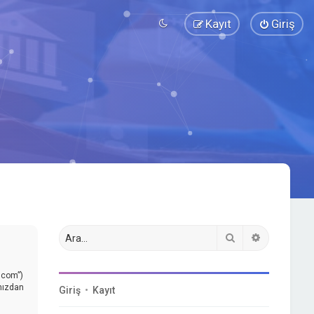
Kayıt
Giriş
Ara
Gelişmiş a
.com”)
ınızdan
Giriş
•
Kayıt