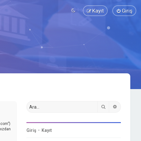
Kayıt
Giriş
Ara
Gelişmiş a
.com”)
ınızdan
Giriş
•
Kayıt