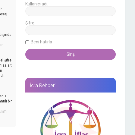
Kullanıcı adı:
ir
mesaj
Şifre:
dışında
e
Beni hatırla
ar
l şifre
nıza ait
an
dır.
İcra Rehberi
reniz
tılı bir
ılımı