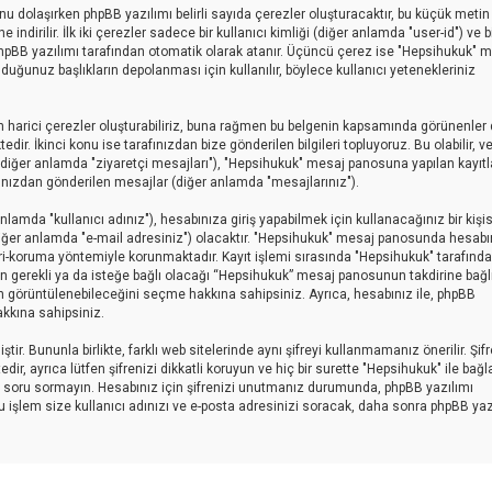
sunu dolaşırken phpBB yazılımı belirli sayıda çerezler oluşturacaktır, bu küçük metin
indirilir. İlk iki çerezler sadece bir kullanıcı kimliği (diğer anlamda "user-id") ve b
 phpBB yazılımı tarafından otomatik olarak atanır. Üçüncü çerez ise "Hepsihukuk" 
uğunuz başlıkların depolanması için kullanılır, böylece kullanıcı yetenekleriniz
 harici çerezler oluşturabiliriz, buna rağmen bu belgenin kapsamında görünenler 
r. İkinci konu ise tarafınızdan bize gönderilen bilgileri topluyoruz. Bu olabilir, v
ar (diğer anlamda "ziyaretçi mesajları"), "Hepsihukuk" mesaj panosuna yapılan kayıtl
afınızdan gönderilen mesajlar (diğer anlamda "mesajlarınız").
amda "kullanıcı adınız"), hesabınıza giriş yapabilmek için kullanacağınız bir kişise
 (diğer anlamda "e-mail adresiniz") olacaktır. "Hepsihukuk" mesaj panosunda hesabı
ri-koruma yöntemiyle korunmaktadır. Kayıt işlemi sırasında "Hepsihukuk" tarafınd
yin gerekli ya da isteğe bağlı olacağı “Hepsihukuk” mesaj panosunun takdirine bağlı
an görüntülenebileceğini seçme hakkına sahipsiniz. Ayrıca, hesabınız ile, phpBB
kkına sahipsiniz.
ir. Bununla birlikte, farklı web sitelerinde aynı şifreyi kullanmamanız önerilir. Şif
ayrıca lütfen şifrenizi dikkatli koruyun ve hiç bir surette "Hepsihukuk" ile bağlan
için soru sormayın. Hesabınız için şifrenizi unutmanız durumunda, phpBB yazılımı
Bu işlem size kullanıcı adınızı ve e-posta adresinizi soracak, daha sonra phpBB yaz