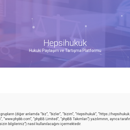
Hepsihukuk
Hukuki Paylaşım ve Tartışma Platformu
upların (diğer anlamda “biz”, “bizler”, “bizim”, “Hepsihukuk”, “https://hepsihukuk
ı”, “www.phpbb.com”, “phpBB Limited”, “phpBB Takımları”) yazılımının, ayrıca taraf
in bilgileriniz”) nasıl kullanılacağını içermektedir.