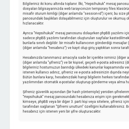
Bilgileriniz iki konu altında toplanır. İlki, "Hepsihukuk" mesaj pano
dosyaları bilgisayarınızda web tarayıcınızın temporary files klasörüne 
misafir oturum kimliği (diğer anlamda "session-id") içerir, bu size
panosundaki başlıkları dolaşabilmeniz için oluşturulur ve okumuş old
hızlanacaktır.
Ayrıca "Hepsihukuk" mesaj panosunu dolaşırken phpBB yazılımı için
sadece phpBB yazılımı tarafından oluşturulan sayfalar kastedilmektedi
bunlarla sınırlı değildir: bir misafir kullanıcının gönderdiği mesajl
(diğer anlamda "hesabınız") ve kayıt olup giriş yaptıktan sonra tar
Hesabınızda tanınmanız amacıyla sade bir içerikte isminiz (diğer anl
(diğer anlamda "şifreniz") ve bir kişisel, geçerli e-posta adresiniz
bilgileriniz hostumuzun barındığı ülkedeki kanunlar kapsamında ve
istenen kullanıcı adınız, şifreniz ve e-posta adresinizin dışında ne
Bütün bunlara karşı, hesabınızdaki hangi bilgilerin herkes tarafınd
yazılımından otomatik e-postalar oluşturup gönderme veya alma ha
Şifreniz güvenlik açısından (bir hash yöntemiyle) yeniden şifrelenmişt
"Hepsihukuk" mesaj panosundaki hesabınıza erişim için gerekmektedir, 
kimseye, phpBB veya bir diğer 3. parti kişi veya sitelere, şifreniz 
tarafından sağlanan "Şifremi unuttum" özelliğini kullanabilirsiniz. 
hesabınız için istenen yeni bir şifre oluşturacaktır.