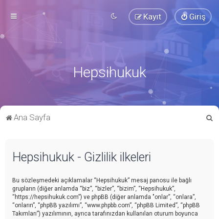
Kayıt
Giriş
Hepsihukuk
A
Ana Sayfa
r
a
Hepsihukuk - Gizlilik ilkeleri
Bu sözleşmedeki açıklamalar “Hepsihukuk” mesaj panosu ile bağlı
grupların (diğer anlamda “biz”, “bizler”, “bizim”, “Hepsihukuk”,
“https://hepsihukuk.com”) ve phpBB (diğer anlamda "onlar”, “onlara”,
“onların”, “phpBB yazılımı”, “www.phpbb.com”, “phpBB Limited”, “phpBB
Takımları”) yazılımının, ayrıca tarafınızdan kullanılan oturum boyunca