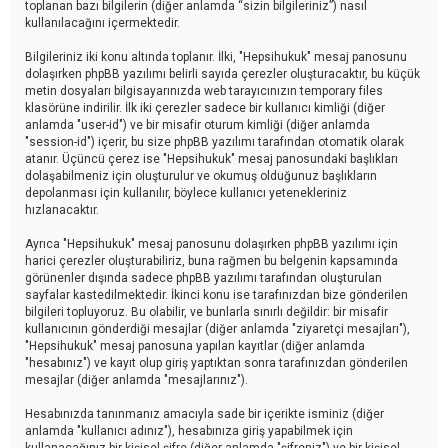
toplanan bazı bilgilerin (diğer anlamda “sizin bilgileriniz”) nasıl
kullanılacağını içermektedir.
Bilgileriniz iki konu altında toplanır. İlki, "Hepsihukuk" mesaj panosunu
dolaşırken phpBB yazılımı belirli sayıda çerezler oluşturacaktır, bu küçük
metin dosyaları bilgisayarınızda web tarayıcınızın temporary files
klasörüne indirilir. İlk iki çerezler sadece bir kullanıcı kimliği (diğer
anlamda "user-id") ve bir misafir oturum kimliği (diğer anlamda
"session-id") içerir, bu size phpBB yazılımı tarafından otomatik olarak
atanır. Üçüncü çerez ise "Hepsihukuk" mesaj panosundaki başlıkları
dolaşabilmeniz için oluşturulur ve okumuş olduğunuz başlıkların
depolanması için kullanılır, böylece kullanıcı yetenekleriniz
hızlanacaktır.
Ayrıca "Hepsihukuk" mesaj panosunu dolaşırken phpBB yazılımı için
harici çerezler oluşturabiliriz, buna rağmen bu belgenin kapsamında
görünenler dışında sadece phpBB yazılımı tarafından oluşturulan
sayfalar kastedilmektedir. İkinci konu ise tarafınızdan bize gönderilen
bilgileri topluyoruz. Bu olabilir, ve bunlarla sınırlı değildir: bir misafir
kullanıcının gönderdiği mesajlar (diğer anlamda "ziyaretçi mesajları"),
"Hepsihukuk" mesaj panosuna yapılan kayıtlar (diğer anlamda
"hesabınız") ve kayıt olup giriş yaptıktan sonra tarafınızdan gönderilen
mesajlar (diğer anlamda "mesajlarınız").
Hesabınızda tanınmanız amacıyla sade bir içerikte isminiz (diğer
anlamda "kullanıcı adınız"), hesabınıza giriş yapabilmek için
kullanacağınız bir kişisel şifre (diğer anlamda "şifreniz") ve bir kişisel,