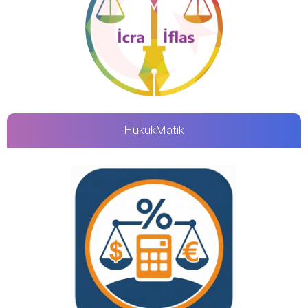
HukukMatik