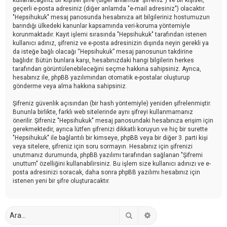
geçerli e-posta adresiniz (diğer anlamda "e-mail adresiniz") olacaktır.
"Hepsihukuk" mesaj panosunda hesabınıza ait bilgileriniz hostumuzun
barındığı ülkedeki kanunlar kapsamında veri-koruma yöntemiyle
korunmaktadır. Kayıt işlemi sırasında "Hepsihukuk" tarafından istenen
kullanıcı adınız, şifreniz ve e-posta adresinizin dışında neyin gerekli ya
da isteğe bağlı olacağı “Hepsihukuk” mesaj panosunun takdirine
bağlıdır. Bütün bunlara karşı, hesabınızdaki hangi bilgilerin herkes
tarafından görüntülenebileceğini seçme hakkına sahipsiniz. Ayrıca,
hesabınız ile, phpBB yazılımından otomatik e-postalar oluşturup
gönderme veya alma hakkına sahipsiniz.
Şifreniz güvenlik açısından (bir hash yöntemiyle) yeniden şifrelenmiştir.
Bununla birlikte, farklı web sitelerinde aynı şifreyi kullanmamanız
önerilir. Şifreniz "Hepsihukuk" mesaj panosundaki hesabınıza erişim için
gerekmektedir, ayrıca lütfen şifrenizi dikkatli koruyun ve hiç bir surette
"Hepsihukuk" ile bağlantılı bir kimseye, phpBB veya bir diğer 3. parti kişi
veya sitelere, şifreniz için soru sormayın. Hesabınız için şifrenizi
unutmanız durumunda, phpBB yazılımı tarafından sağlanan "Şifremi
unuttum" özelliğini kullanabilirsiniz. Bu işlem size kullanıcı adınızı ve e-
posta adresinizi soracak, daha sonra phpBB yazılımı hesabınız için
istenen yeni bir şifre oluşturacaktır.
Ara
Gelişmiş arama