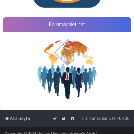
Forumadalet.net
Ana Sayfa
Tüm zamanlar
UTC+03:00
Copyright © Telif Hakları Hepsihukuk.com'a Aittir |