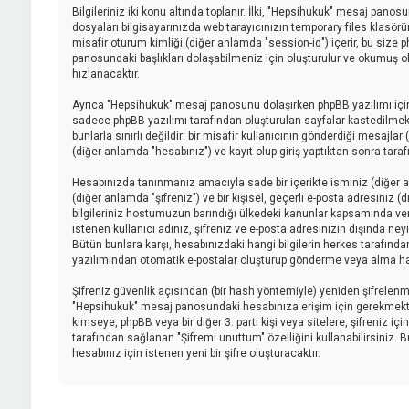
Bilgileriniz iki konu altında toplanır. İlki, "Hepsihukuk" mesaj pano
dosyaları bilgisayarınızda web tarayıcınızın temporary files klasörüne 
misafir oturum kimliği (diğer anlamda "session-id") içerir, bu size
panosundaki başlıkları dolaşabilmeniz için oluşturulur ve okumuş old
hızlanacaktır.
Ayrıca "Hepsihukuk" mesaj panosunu dolaşırken phpBB yazılımı için
sadece phpBB yazılımı tarafından oluşturulan sayfalar kastedilmektedi
bunlarla sınırlı değildir: bir misafir kullanıcının gönderdiği mesajl
(diğer anlamda "hesabınız") ve kayıt olup giriş yaptıktan sonra tar
Hesabınızda tanınmanız amacıyla sade bir içerikte isminiz (diğer anl
(diğer anlamda "şifreniz") ve bir kişisel, geçerli e-posta adresiniz
bilgileriniz hostumuzun barındığı ülkedeki kanunlar kapsamında ve
istenen kullanıcı adınız, şifreniz ve e-posta adresinizin dışında ne
Bütün bunlara karşı, hesabınızdaki hangi bilgilerin herkes tarafınd
yazılımından otomatik e-postalar oluşturup gönderme veya alma ha
Şifreniz güvenlik açısından (bir hash yöntemiyle) yeniden şifrelenmişt
"Hepsihukuk" mesaj panosundaki hesabınıza erişim için gerekmektedir, 
kimseye, phpBB veya bir diğer 3. parti kişi veya sitelere, şifreniz 
tarafından sağlanan "Şifremi unuttum" özelliğini kullanabilirsiniz. 
hesabınız için istenen yeni bir şifre oluşturacaktır.