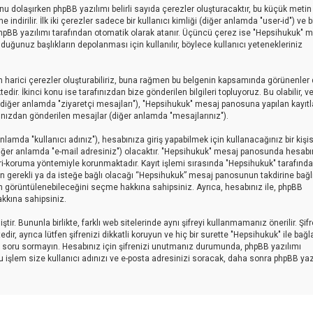
sunu dolaşırken phpBB yazılımı belirli sayıda çerezler oluşturacaktır, bu küçük metin
indirilir. İlk iki çerezler sadece bir kullanıcı kimliği (diğer anlamda "user-id") ve b
 phpBB yazılımı tarafından otomatik olarak atanır. Üçüncü çerez ise "Hepsihukuk" 
uğunuz başlıkların depolanması için kullanılır, böylece kullanıcı yetenekleriniz
 harici çerezler oluşturabiliriz, buna rağmen bu belgenin kapsamında görünenler 
r. İkinci konu ise tarafınızdan bize gönderilen bilgileri topluyoruz. Bu olabilir, v
ar (diğer anlamda "ziyaretçi mesajları"), "Hepsihukuk" mesaj panosuna yapılan kayıtl
afınızdan gönderilen mesajlar (diğer anlamda "mesajlarınız").
amda "kullanıcı adınız"), hesabınıza giriş yapabilmek için kullanacağınız bir kişise
 (diğer anlamda "e-mail adresiniz") olacaktır. "Hepsihukuk" mesaj panosunda hesabı
ri-koruma yöntemiyle korunmaktadır. Kayıt işlemi sırasında "Hepsihukuk" tarafınd
yin gerekli ya da isteğe bağlı olacağı “Hepsihukuk” mesaj panosunun takdirine bağlı
an görüntülenebileceğini seçme hakkına sahipsiniz. Ayrıca, hesabınız ile, phpBB
kkına sahipsiniz.
ir. Bununla birlikte, farklı web sitelerinde aynı şifreyi kullanmamanız önerilir. Şif
ayrıca lütfen şifrenizi dikkatli koruyun ve hiç bir surette "Hepsihukuk" ile bağlan
için soru sormayın. Hesabınız için şifrenizi unutmanız durumunda, phpBB yazılımı
Bu işlem size kullanıcı adınızı ve e-posta adresinizi soracak, daha sonra phpBB yaz