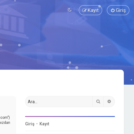
Kayıt
Giriş
Ara
Gelişmiş a
.com”)
ınızdan
Giriş
•
Kayıt