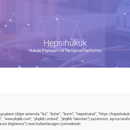
Hepsihukuk
Hukuki Paylaşım ve Tartışma Platformu
upların (diğer anlamda “biz”, “bizler”, “bizim”, “Hepsihukuk”, “https://hepsihukuk
ı”, “www.phpbb.com”, “phpBB Limited”, “phpBB Takımları”) yazılımının, ayrıca taraf
in bilgileriniz”) nasıl kullanılacağını içermektedir.