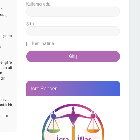
Kullanıcı adı:
ir
mesaj
Şifre:
dışında
e
Beni hatırla
ar
l şifre
nıza ait
an
dır.
İcra Rehberi
reniz
tılı bir
ılımı