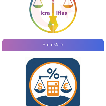
HukukMatik