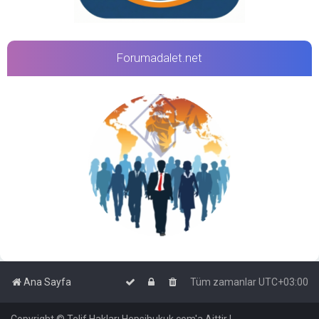
Forumadalet.net
Ana Sayfa
Tüm zamanlar
UTC+03:00
Copyright © Telif Hakları Hepsihukuk.com'a Aittir |