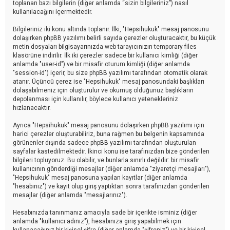
toplanan bazı bilgilerin (diğer anlamda “sizin bilgileriniz”) nasıl
kullanılacağını içermektedir.
Bilgileriniz iki konu altında toplanır. İlki, "Hepsihukuk" mesaj panosunu
dolaşırken phpBB yazılımı belirli sayıda çerezler oluşturacaktır, bu küçük
metin dosyaları bilgisayarınızda web tarayıcınızın temporary files
klasörüne indirilir. İlk iki çerezler sadece bir kullanıcı kimliği (diğer
anlamda "user-id") ve bir misafir oturum kimliği (diğer anlamda
"session-id") içerir, bu size phpBB yazılımı tarafından otomatik olarak
atanır. Üçüncü çerez ise "Hepsihukuk" mesaj panosundaki başlıkları
dolaşabilmeniz için oluşturulur ve okumuş olduğunuz başlıkların
depolanması için kullanılır, böylece kullanıcı yetenekleriniz
hızlanacaktır.
Ayrıca "Hepsihukuk" mesaj panosunu dolaşırken phpBB yazılımı için
harici çerezler oluşturabiliriz, buna rağmen bu belgenin kapsamında
görünenler dışında sadece phpBB yazılımı tarafından oluşturulan
sayfalar kastedilmektedir. İkinci konu ise tarafınızdan bize gönderilen
bilgileri topluyoruz. Bu olabilir, ve bunlarla sınırlı değildir: bir misafir
kullanıcının gönderdiği mesajlar (diğer anlamda "ziyaretçi mesajları"),
"Hepsihukuk" mesaj panosuna yapılan kayıtlar (diğer anlamda
"hesabınız") ve kayıt olup giriş yaptıktan sonra tarafınızdan gönderilen
mesajlar (diğer anlamda "mesajlarınız").
Hesabınızda tanınmanız amacıyla sade bir içerikte isminiz (diğer
anlamda "kullanıcı adınız"), hesabınıza giriş yapabilmek için
kullanacağınız bir kişisel şifre (diğer anlamda "şifreniz") ve bir kişisel,