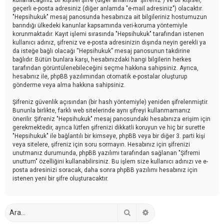
geçerli e-posta adresiniz (diğer anlamda "e-mail adresiniz") olacaktır.
"Hepsihukuk" mesaj panosunda hesabınıza ait bilgileriniz hostumuzun
barındığı ülkedeki kanunlar kapsamında veri-koruma yöntemiyle
korunmaktadır. Kayıt işlemi sırasında "Hepsihukuk" tarafından istenen
kullanıcı adınız, şifreniz ve e-posta adresinizin dışında neyin gerekli ya
da isteğe bağlı olacağı “Hepsihukuk” mesaj panosunun takdirine
bağlıdır. Bütün bunlara karşı, hesabınızdaki hangi bilgilerin herkes
tarafından görüntülenebileceğini seçme hakkına sahipsiniz. Ayrıca,
hesabınız ile, phpBB yazılımından otomatik e-postalar oluşturup
gönderme veya alma hakkına sahipsiniz.
Şifreniz güvenlik açısından (bir hash yöntemiyle) yeniden şifrelenmiştir.
Bununla birlikte, farklı web sitelerinde aynı şifreyi kullanmamanız
önerilir. Şifreniz "Hepsihukuk" mesaj panosundaki hesabınıza erişim için
gerekmektedir, ayrıca lütfen şifrenizi dikkatli koruyun ve hiç bir surette
"Hepsihukuk" ile bağlantılı bir kimseye, phpBB veya bir diğer 3. parti kişi
veya sitelere, şifreniz için soru sormayın. Hesabınız için şifrenizi
unutmanız durumunda, phpBB yazılımı tarafından sağlanan "Şifremi
unuttum" özelliğini kullanabilirsiniz. Bu işlem size kullanıcı adınızı ve e-
posta adresinizi soracak, daha sonra phpBB yazılımı hesabınız için
istenen yeni bir şifre oluşturacaktır.
Ara
Gelişmiş arama