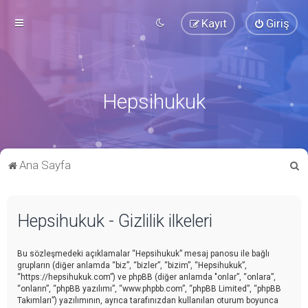
Kayıt
Giriş
Hepsihukuk
A
Ana Sayfa
r
a
Hepsihukuk - Gizlilik ilkeleri
Bu sözleşmedeki açıklamalar “Hepsihukuk” mesaj panosu ile bağlı
grupların (diğer anlamda “biz”, “bizler”, “bizim”, “Hepsihukuk”,
“https://hepsihukuk.com”) ve phpBB (diğer anlamda "onlar”, “onlara”,
“onların”, “phpBB yazılımı”, “www.phpbb.com”, “phpBB Limited”, “phpBB
Takımları”) yazılımının, ayrıca tarafınızdan kullanılan oturum boyunca