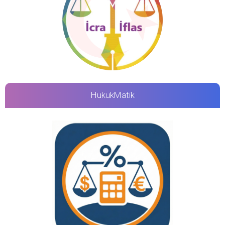
HukukMatik