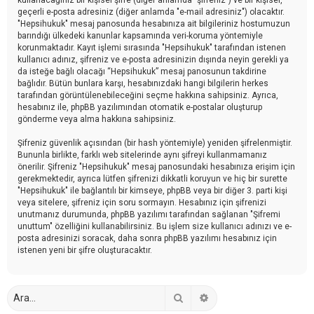
geçerli e-posta adresiniz (diğer anlamda "e-mail adresiniz") olacaktır.
"Hepsihukuk" mesaj panosunda hesabınıza ait bilgileriniz hostumuzun
barındığı ülkedeki kanunlar kapsamında veri-koruma yöntemiyle
korunmaktadır. Kayıt işlemi sırasında "Hepsihukuk" tarafından istenen
kullanıcı adınız, şifreniz ve e-posta adresinizin dışında neyin gerekli ya
da isteğe bağlı olacağı “Hepsihukuk” mesaj panosunun takdirine
bağlıdır. Bütün bunlara karşı, hesabınızdaki hangi bilgilerin herkes
tarafından görüntülenebileceğini seçme hakkına sahipsiniz. Ayrıca,
hesabınız ile, phpBB yazılımından otomatik e-postalar oluşturup
gönderme veya alma hakkına sahipsiniz.
Şifreniz güvenlik açısından (bir hash yöntemiyle) yeniden şifrelenmiştir.
Bununla birlikte, farklı web sitelerinde aynı şifreyi kullanmamanız
önerilir. Şifreniz "Hepsihukuk" mesaj panosundaki hesabınıza erişim için
gerekmektedir, ayrıca lütfen şifrenizi dikkatli koruyun ve hiç bir surette
"Hepsihukuk" ile bağlantılı bir kimseye, phpBB veya bir diğer 3. parti kişi
veya sitelere, şifreniz için soru sormayın. Hesabınız için şifrenizi
unutmanız durumunda, phpBB yazılımı tarafından sağlanan "Şifremi
unuttum" özelliğini kullanabilirsiniz. Bu işlem size kullanıcı adınızı ve e-
posta adresinizi soracak, daha sonra phpBB yazılımı hesabınız için
istenen yeni bir şifre oluşturacaktır.
Ara
Gelişmiş arama