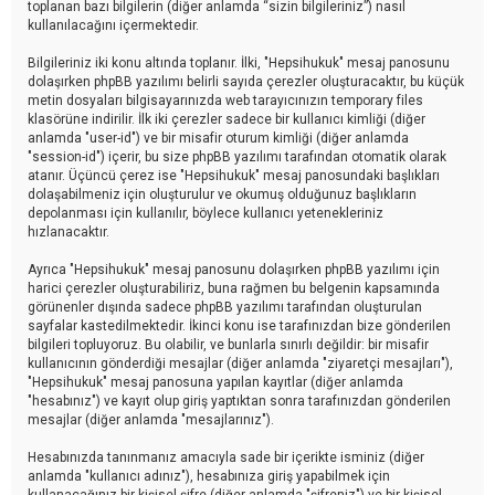
toplanan bazı bilgilerin (diğer anlamda “sizin bilgileriniz”) nasıl
kullanılacağını içermektedir.
Bilgileriniz iki konu altında toplanır. İlki, "Hepsihukuk" mesaj panosunu
dolaşırken phpBB yazılımı belirli sayıda çerezler oluşturacaktır, bu küçük
metin dosyaları bilgisayarınızda web tarayıcınızın temporary files
klasörüne indirilir. İlk iki çerezler sadece bir kullanıcı kimliği (diğer
anlamda "user-id") ve bir misafir oturum kimliği (diğer anlamda
"session-id") içerir, bu size phpBB yazılımı tarafından otomatik olarak
atanır. Üçüncü çerez ise "Hepsihukuk" mesaj panosundaki başlıkları
dolaşabilmeniz için oluşturulur ve okumuş olduğunuz başlıkların
depolanması için kullanılır, böylece kullanıcı yetenekleriniz
hızlanacaktır.
Ayrıca "Hepsihukuk" mesaj panosunu dolaşırken phpBB yazılımı için
harici çerezler oluşturabiliriz, buna rağmen bu belgenin kapsamında
görünenler dışında sadece phpBB yazılımı tarafından oluşturulan
sayfalar kastedilmektedir. İkinci konu ise tarafınızdan bize gönderilen
bilgileri topluyoruz. Bu olabilir, ve bunlarla sınırlı değildir: bir misafir
kullanıcının gönderdiği mesajlar (diğer anlamda "ziyaretçi mesajları"),
"Hepsihukuk" mesaj panosuna yapılan kayıtlar (diğer anlamda
"hesabınız") ve kayıt olup giriş yaptıktan sonra tarafınızdan gönderilen
mesajlar (diğer anlamda "mesajlarınız").
Hesabınızda tanınmanız amacıyla sade bir içerikte isminiz (diğer
anlamda "kullanıcı adınız"), hesabınıza giriş yapabilmek için
kullanacağınız bir kişisel şifre (diğer anlamda "şifreniz") ve bir kişisel,