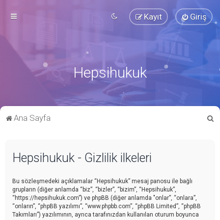
Kayıt
Giriş
Hepsihukuk
A
Ana Sayfa
r
a
Hepsihukuk - Gizlilik ilkeleri
Bu sözleşmedeki açıklamalar “Hepsihukuk” mesaj panosu ile bağlı
grupların (diğer anlamda “biz”, “bizler”, “bizim”, “Hepsihukuk”,
“https://hepsihukuk.com”) ve phpBB (diğer anlamda "onlar”, “onlara”,
“onların”, “phpBB yazılımı”, “www.phpbb.com”, “phpBB Limited”, “phpBB
Takımları”) yazılımının, ayrıca tarafınızdan kullanılan oturum boyunca