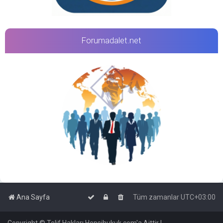
Forumadalet.net
Ana Sayfa
Tüm zamanlar
UTC+03:00
Copyright © Telif Hakları Hepsihukuk.com'a Aittir |