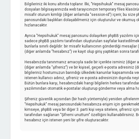
Bilgileriniz iki konu altında toplanır. İlki, "Hepsihukuk" mesaj pano
dosyaları bilgisayarınızda web tarayıcınızın temporary files klasörüne 
misafir oturum kimliği (diğer anlamda "session-id") içerir, bu size
panosundaki başlıkları dolaşabilmeniz için oluşturulur ve okumuş old
hızlanacaktır.
Ayrıca "Hepsihukuk" mesaj panosunu dolaşırken phpBB yazılımı için
sadece phpBB yazılımı tarafından oluşturulan sayfalar kastedilmektedi
bunlarla sınırlı değildir: bir misafir kullanıcının gönderdiği mesajl
(diğer anlamda "hesabınız") ve kayıt olup giriş yaptıktan sonra tar
Hesabınızda tanınmanız amacıyla sade bir içerikte isminiz (diğer anl
(diğer anlamda "şifreniz") ve bir kişisel, geçerli e-posta adresiniz
bilgileriniz hostumuzun barındığı ülkedeki kanunlar kapsamında ve
istenen kullanıcı adınız, şifreniz ve e-posta adresinizin dışında ne
Bütün bunlara karşı, hesabınızdaki hangi bilgilerin herkes tarafınd
yazılımından otomatik e-postalar oluşturup gönderme veya alma ha
Şifreniz güvenlik açısından (bir hash yöntemiyle) yeniden şifrelenmişt
"Hepsihukuk" mesaj panosundaki hesabınıza erişim için gerekmektedir, 
kimseye, phpBB veya bir diğer 3. parti kişi veya sitelere, şifreniz 
tarafından sağlanan "Şifremi unuttum" özelliğini kullanabilirsiniz. 
hesabınız için istenen yeni bir şifre oluşturacaktır.