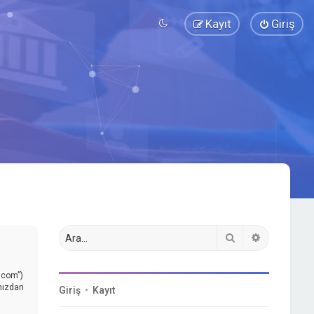
Kayıt
Giriş
Ara
Gelişmiş a
.com”)
ınızdan
Giriş
•
Kayıt