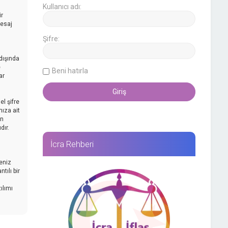
Kullanıcı adı:
ir
mesaj
Şifre:
dışında
e
Beni hatırla
ar
l şifre
nıza ait
an
dır.
İcra Rehberi
reniz
tılı bir
ılımı