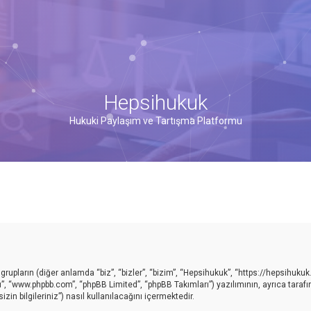
Hepsihukuk
Hukuki Paylaşım ve Tartışma Platformu
upların (diğer anlamda “biz”, “bizler”, “bizim”, “Hepsihukuk”, “https://hepsihukuk
ı”, “www.phpbb.com”, “phpBB Limited”, “phpBB Takımları”) yazılımının, ayrıca taraf
in bilgileriniz”) nasıl kullanılacağını içermektedir.