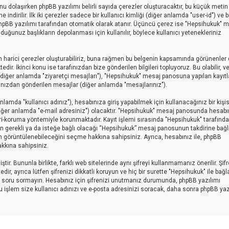
sunu dolaşırken phpBB yazılımı belirli sayıda çerezler oluşturacaktır, bu küçük metin
indirilir. İlk iki çerezler sadece bir kullanıcı kimliği (diğer anlamda "user-id") ve b
 phpBB yazılımı tarafından otomatik olarak atanır. Üçüncü çerez ise "Hepsihukuk" 
uğunuz başlıkların depolanması için kullanılır, böylece kullanıcı yetenekleriniz
 harici çerezler oluşturabiliriz, buna rağmen bu belgenin kapsamında görünenler 
r. İkinci konu ise tarafınızdan bize gönderilen bilgileri topluyoruz. Bu olabilir, v
ar (diğer anlamda "ziyaretçi mesajları"), "Hepsihukuk" mesaj panosuna yapılan kayıtl
afınızdan gönderilen mesajlar (diğer anlamda "mesajlarınız").
amda "kullanıcı adınız"), hesabınıza giriş yapabilmek için kullanacağınız bir kişise
 (diğer anlamda "e-mail adresiniz") olacaktır. "Hepsihukuk" mesaj panosunda hesabı
ri-koruma yöntemiyle korunmaktadır. Kayıt işlemi sırasında "Hepsihukuk" tarafınd
yin gerekli ya da isteğe bağlı olacağı “Hepsihukuk” mesaj panosunun takdirine bağlı
an görüntülenebileceğini seçme hakkına sahipsiniz. Ayrıca, hesabınız ile, phpBB
kkına sahipsiniz.
ir. Bununla birlikte, farklı web sitelerinde aynı şifreyi kullanmamanız önerilir. Şif
ayrıca lütfen şifrenizi dikkatli koruyun ve hiç bir surette "Hepsihukuk" ile bağlan
için soru sormayın. Hesabınız için şifrenizi unutmanız durumunda, phpBB yazılımı
Bu işlem size kullanıcı adınızı ve e-posta adresinizi soracak, daha sonra phpBB yaz