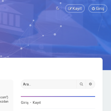
Kayıt
Giriş
Ara
Gelişmiş a
.com”)
ınızdan
Giriş
•
Kayıt