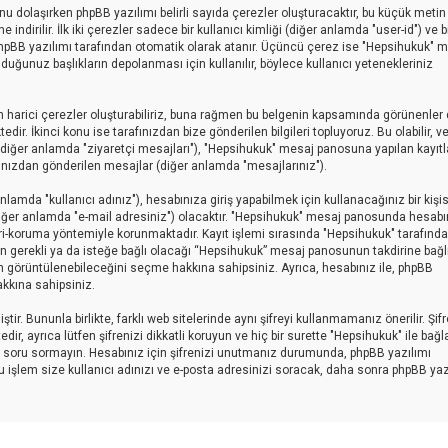
sunu dolaşırken phpBB yazılımı belirli sayıda çerezler oluşturacaktır, bu küçük metin
indirilir. İlk iki çerezler sadece bir kullanıcı kimliği (diğer anlamda "user-id") ve b
 phpBB yazılımı tarafından otomatik olarak atanır. Üçüncü çerez ise "Hepsihukuk" 
uğunuz başlıkların depolanması için kullanılır, böylece kullanıcı yetenekleriniz
 harici çerezler oluşturabiliriz, buna rağmen bu belgenin kapsamında görünenler 
r. İkinci konu ise tarafınızdan bize gönderilen bilgileri topluyoruz. Bu olabilir, v
ar (diğer anlamda "ziyaretçi mesajları"), "Hepsihukuk" mesaj panosuna yapılan kayıtl
afınızdan gönderilen mesajlar (diğer anlamda "mesajlarınız").
amda "kullanıcı adınız"), hesabınıza giriş yapabilmek için kullanacağınız bir kişise
 (diğer anlamda "e-mail adresiniz") olacaktır. "Hepsihukuk" mesaj panosunda hesabı
ri-koruma yöntemiyle korunmaktadır. Kayıt işlemi sırasında "Hepsihukuk" tarafınd
yin gerekli ya da isteğe bağlı olacağı “Hepsihukuk” mesaj panosunun takdirine bağlı
an görüntülenebileceğini seçme hakkına sahipsiniz. Ayrıca, hesabınız ile, phpBB
kkına sahipsiniz.
ir. Bununla birlikte, farklı web sitelerinde aynı şifreyi kullanmamanız önerilir. Şif
ayrıca lütfen şifrenizi dikkatli koruyun ve hiç bir surette "Hepsihukuk" ile bağlan
için soru sormayın. Hesabınız için şifrenizi unutmanız durumunda, phpBB yazılımı
Bu işlem size kullanıcı adınızı ve e-posta adresinizi soracak, daha sonra phpBB yaz