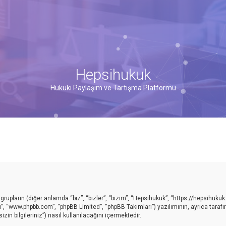
Hepsihukuk
Hukuki Paylaşım ve Tartışma Platformu
upların (diğer anlamda “biz”, “bizler”, “bizim”, “Hepsihukuk”, “https://hepsihukuk
ı”, “www.phpbb.com”, “phpBB Limited”, “phpBB Takımları”) yazılımının, ayrıca taraf
in bilgileriniz”) nasıl kullanılacağını içermektedir.