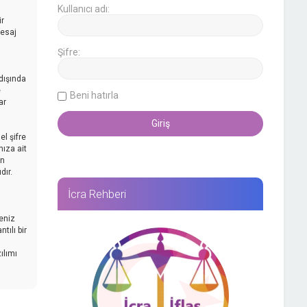
Kullanıcı adı:
ir
mesaj
Şifre:
dışında
e
Beni hatırla
ar
l şifre
nıza ait
an
dır.
İcra Rehberi
reniz
tılı bir
ılımı