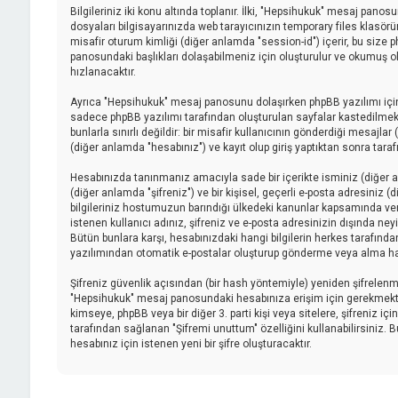
Bilgileriniz iki konu altında toplanır. İlki, "Hepsihukuk" mesaj pano
dosyaları bilgisayarınızda web tarayıcınızın temporary files klasörüne 
misafir oturum kimliği (diğer anlamda "session-id") içerir, bu size
panosundaki başlıkları dolaşabilmeniz için oluşturulur ve okumuş old
hızlanacaktır.
Ayrıca "Hepsihukuk" mesaj panosunu dolaşırken phpBB yazılımı için
sadece phpBB yazılımı tarafından oluşturulan sayfalar kastedilmektedi
bunlarla sınırlı değildir: bir misafir kullanıcının gönderdiği mesajl
(diğer anlamda "hesabınız") ve kayıt olup giriş yaptıktan sonra tar
Hesabınızda tanınmanız amacıyla sade bir içerikte isminiz (diğer anl
(diğer anlamda "şifreniz") ve bir kişisel, geçerli e-posta adresiniz
bilgileriniz hostumuzun barındığı ülkedeki kanunlar kapsamında ve
istenen kullanıcı adınız, şifreniz ve e-posta adresinizin dışında ne
Bütün bunlara karşı, hesabınızdaki hangi bilgilerin herkes tarafınd
yazılımından otomatik e-postalar oluşturup gönderme veya alma ha
Şifreniz güvenlik açısından (bir hash yöntemiyle) yeniden şifrelenmişt
"Hepsihukuk" mesaj panosundaki hesabınıza erişim için gerekmektedir, 
kimseye, phpBB veya bir diğer 3. parti kişi veya sitelere, şifreniz 
tarafından sağlanan "Şifremi unuttum" özelliğini kullanabilirsiniz. 
hesabınız için istenen yeni bir şifre oluşturacaktır.