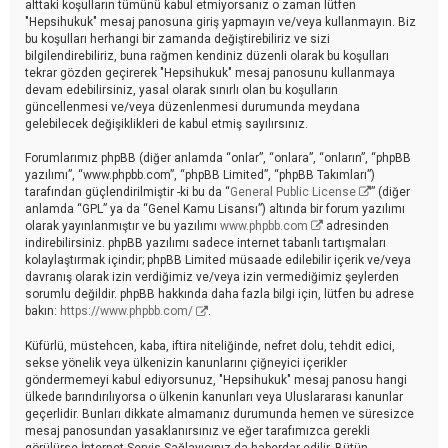
alttaki koşulların tümünü kabul etmiyorsanız o zaman lütfen
"Hepsihukuk" mesaj panosuna giriş yapmayın ve/veya kullanmayın. Biz
bu koşulları herhangi bir zamanda değiştirebiliriz ve sizi
bilgilendirebiliriz, buna rağmen kendiniz düzenli olarak bu koşulları
tekrar gözden geçirerek "Hepsihukuk" mesaj panosunu kullanmaya
devam edebilirsiniz, yasal olarak sınırlı olan bu koşulların
güncellenmesi ve/veya düzenlenmesi durumunda meydana
gelebilecek değişiklikleri de kabul etmiş sayılırsınız.
Forumlarımız phpBB (diğer anlamda “onlar”, “onlara”, “onların”, “phpBB
yazılımı”, “www.phpbb.com”, “phpBB Limited”, “phpBB Takımları”)
tarafından güçlendirilmiştir -ki bu da “
General Public License
” (diğer
anlamda “GPL” ya da “Genel Kamu Lisansı”) altında bir forum yazılımı
olarak yayınlanmıştır ve bu yazılımı
www.phpbb.com
adresinden
indirebilirsiniz. phpBB yazılımı sadece internet tabanlı tartışmaları
kolaylaştırmak içindir; phpBB Limited müsaade edilebilir içerik ve/veya
davranış olarak izin verdiğimiz ve/veya izin vermediğimiz şeylerden
sorumlu değildir. phpBB hakkında daha fazla bilgi için, lütfen bu adrese
bakın:
https://www.phpbb.com/
.
Küfürlü, müstehcen, kaba, iftira niteliğinde, nefret dolu, tehdit edici,
sekse yönelik veya ülkenizin kanunlarını çiğneyici içerikler
göndermemeyi kabul ediyorsunuz, "Hepsihukuk" mesaj panosu hangi
ülkede barındırılıyorsa o ülkenin kanunları veya Uluslararası kanunlar
geçerlidir. Bunları dikkate almamanız durumunda hemen ve süresizce
mesaj panosundan yasaklanırsınız ve eğer tarafımızca gerekli
görülürse İnternet Servis Sağlayıcınız da haberdar edilir. Bütün