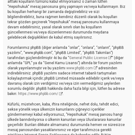
alttaki koşulların tümünü kabul etmiyorsanız o zaman lütfen
"Hepsihukuk" mesaj panosuna giriş yapmayın ve/veya kullanmayın. Biz
bu koşulları herhangi bir zamanda değiştirebiliriz ve sizi
bilgilendirebiliriz, buna rağmen kendiniz düzenli olarak bu koşulları
tekrar gözden geçirerek "Hepsihukuk" mesaj panosunu kullanmaya
devam edebilirsiniz, yasal olarak sınırlı olan bu koşulların
güncellenmesi ve/veya düzenlenmesi durumunda meydana
gelebilecek değişiklikleri de kabul etmiş sayılırsınız.
Forumlarımız phpBB (diğer anlamda “onlar”, “onlara”, “onların”, “phpBB
yazılımı”, “www.phpbb.com”, “phpBB Limited”, “phpBB Takımları”)
tarafından güçlendirilmiştir -ki bu da “
General Public License
” (diğer
anlamda “GPL” ya da “Genel Kamu Lisansı”) altında bir forum yazılımı
olarak yayınlanmıştır ve bu yazılımı
www.phpbb.com
adresinden
indirebilirsiniz. phpBB yazılımı sadece internet tabanlı tartışmaları
kolaylaştırmak içindir; phpBB Limited müsaade edilebilir içerik ve/veya
davranış olarak izin verdiğimiz ve/veya izin vermediğimiz şeylerden
sorumlu değildir. phpBB hakkında daha fazla bilgi için, lütfen bu adrese
bakın:
https://www.phpbb.com/
.
Küfürlü, müstehcen, kaba, iftira niteliğinde, nefret dolu, tehdit edici,
sekse yönelik veya ülkenizin kanunlarını çiğneyici içerikler
göndermemeyi kabul ediyorsunuz, "Hepsihukuk" mesaj panosu hangi
ülkede barındırılıyorsa o ülkenin kanunları veya Uluslararası kanunlar
geçerlidir. Bunları dikkate almamanız durumunda hemen ve süresizce
mesaj panosundan yasaklanırsınız ve eğer tarafımızca gerekli
görülürse İnternet Servis Sağlayıcınız da haberdar edilir. Bütün