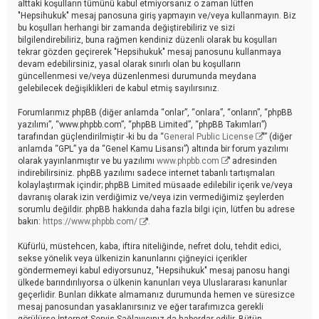
alttaki koşulların tümünü kabul etmiyorsanız o zaman lütfen
"Hepsihukuk" mesaj panosuna giriş yapmayın ve/veya kullanmayın. Biz
bu koşulları herhangi bir zamanda değiştirebiliriz ve sizi
bilgilendirebiliriz, buna rağmen kendiniz düzenli olarak bu koşulları
tekrar gözden geçirerek "Hepsihukuk" mesaj panosunu kullanmaya
devam edebilirsiniz, yasal olarak sınırlı olan bu koşulların
güncellenmesi ve/veya düzenlenmesi durumunda meydana
gelebilecek değişiklikleri de kabul etmiş sayılırsınız.
Forumlarımız phpBB (diğer anlamda “onlar”, “onlara”, “onların”, “phpBB
yazılımı”, “www.phpbb.com”, “phpBB Limited”, “phpBB Takımları”)
tarafından güçlendirilmiştir -ki bu da “
General Public License
” (diğer
anlamda “GPL” ya da “Genel Kamu Lisansı”) altında bir forum yazılımı
olarak yayınlanmıştır ve bu yazılımı
www.phpbb.com
adresinden
indirebilirsiniz. phpBB yazılımı sadece internet tabanlı tartışmaları
kolaylaştırmak içindir; phpBB Limited müsaade edilebilir içerik ve/veya
davranış olarak izin verdiğimiz ve/veya izin vermediğimiz şeylerden
sorumlu değildir. phpBB hakkında daha fazla bilgi için, lütfen bu adrese
bakın:
https://www.phpbb.com/
.
Küfürlü, müstehcen, kaba, iftira niteliğinde, nefret dolu, tehdit edici,
sekse yönelik veya ülkenizin kanunlarını çiğneyici içerikler
göndermemeyi kabul ediyorsunuz, "Hepsihukuk" mesaj panosu hangi
ülkede barındırılıyorsa o ülkenin kanunları veya Uluslararası kanunlar
geçerlidir. Bunları dikkate almamanız durumunda hemen ve süresizce
mesaj panosundan yasaklanırsınız ve eğer tarafımızca gerekli
görülürse İnternet Servis Sağlayıcınız da haberdar edilir. Bütün