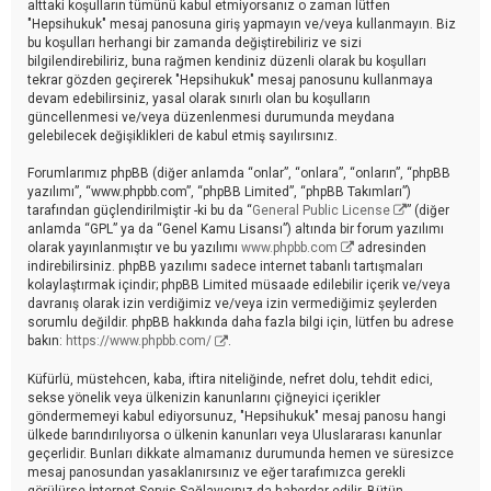
alttaki koşulların tümünü kabul etmiyorsanız o zaman lütfen
"Hepsihukuk" mesaj panosuna giriş yapmayın ve/veya kullanmayın. Biz
bu koşulları herhangi bir zamanda değiştirebiliriz ve sizi
bilgilendirebiliriz, buna rağmen kendiniz düzenli olarak bu koşulları
tekrar gözden geçirerek "Hepsihukuk" mesaj panosunu kullanmaya
devam edebilirsiniz, yasal olarak sınırlı olan bu koşulların
güncellenmesi ve/veya düzenlenmesi durumunda meydana
gelebilecek değişiklikleri de kabul etmiş sayılırsınız.
Forumlarımız phpBB (diğer anlamda “onlar”, “onlara”, “onların”, “phpBB
yazılımı”, “www.phpbb.com”, “phpBB Limited”, “phpBB Takımları”)
tarafından güçlendirilmiştir -ki bu da “
General Public License
” (diğer
anlamda “GPL” ya da “Genel Kamu Lisansı”) altında bir forum yazılımı
olarak yayınlanmıştır ve bu yazılımı
www.phpbb.com
adresinden
indirebilirsiniz. phpBB yazılımı sadece internet tabanlı tartışmaları
kolaylaştırmak içindir; phpBB Limited müsaade edilebilir içerik ve/veya
davranış olarak izin verdiğimiz ve/veya izin vermediğimiz şeylerden
sorumlu değildir. phpBB hakkında daha fazla bilgi için, lütfen bu adrese
bakın:
https://www.phpbb.com/
.
Küfürlü, müstehcen, kaba, iftira niteliğinde, nefret dolu, tehdit edici,
sekse yönelik veya ülkenizin kanunlarını çiğneyici içerikler
göndermemeyi kabul ediyorsunuz, "Hepsihukuk" mesaj panosu hangi
ülkede barındırılıyorsa o ülkenin kanunları veya Uluslararası kanunlar
geçerlidir. Bunları dikkate almamanız durumunda hemen ve süresizce
mesaj panosundan yasaklanırsınız ve eğer tarafımızca gerekli
görülürse İnternet Servis Sağlayıcınız da haberdar edilir. Bütün