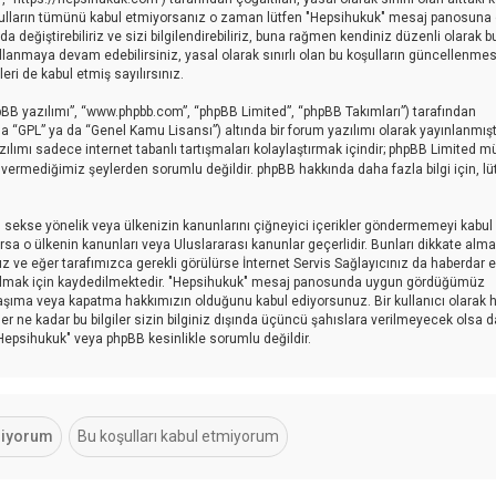
 koşulların tümünü kabul etmiyorsanız o zaman lütfen "Hepsihukuk" mesaj panosuna g
değiştirebiliriz ve sizi bilgilendirebiliriz, buna rağmen kendiniz düzenli olarak b
anmaya devam edebilirsiniz, yasal olarak sınırlı olan bu koşulların güncellenmes
i de kabul etmiş sayılırsınız.
pBB yazılımı”, “www.phpbb.com”, “phpBB Limited”, “phpBB Takımları”) tarafından
a “GPL” ya da “Genel Kamu Lisansı”) altında bir forum yazılımı olarak yayınlanmışt
zılımı sadece internet tabanlı tartışmaları kolaylaştırmak içindir; phpBB Limited 
in vermediğimiz şeylerden sorumlu değildir. phpBB hakkında daha fazla bilgi için, lü
ici, sekse yönelik veya ülkenizin kanunlarını çiğneyici içerikler göndermemeyi kabul
sa o ülkenin kanunları veya Uluslararası kanunlar geçerlidir. Bunları dikkate al
eğer tarafımızca gerekli görülürse İnternet Servis Sağlayıcınız da haberdar edi
 olmak için kaydedilmektedir. "Hepsihukuk" mesaj panosunda uygun gördüğümüz
taşıma veya kapatma hakkımızın olduğunu kabul ediyorsunuz. Bir kullanıcı olarak 
er ne kadar bu bilgiler sizin bilginiz dışında üçüncü şahıslara verilmeyecek olsa d
"Hepsihukuk" veya phpBB kesinlikle sorumlu değildir.