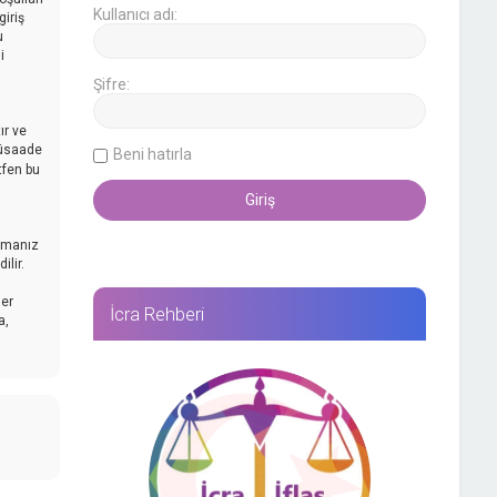
Kullanıcı adı:
iriş
u
i
Şifre:
ır ve
müsaade
Beni hatırla
tfen bu
mamanız
lir.
her
İcra Rehberi
a,