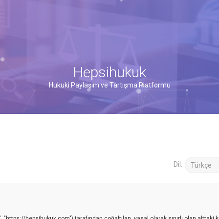
Hepsihukuk
Hukuki Paylaşım ve Tartışma Platformu
Dil:
 "https://hepsihukuk.com") tarafından çoğaltılan, yasal olarak sınırlı olan alttaki k