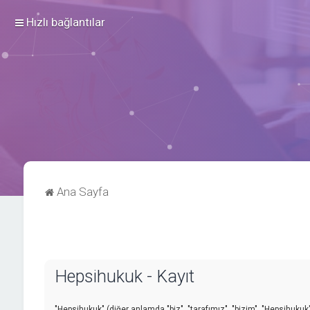
Hızlı bağlantılar
Ana Sayfa
Hepsihukuk - Kayıt
"Hepsihukuk" (diğer anlamda "biz", "tarafımız", "bizim", "Hepsihukuk",