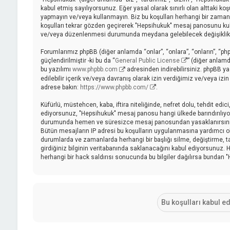
kabul etmiş sayılıyorsunuz. Eğer yasal olarak sınırlı olan alttaki
yapmayın ve/veya kullanmayın. Biz bu koşulları herhangi bir zamanda 
koşulları tekrar gözden geçirerek "Hepsihukuk" mesaj panosunu kull
ve/veya düzenlenmesi durumunda meydana gelebilecek değişiklikler
Forumlarımız phpBB (diğer anlamda “onlar”, “onlara”, “onların”, “ph
güçlendirilmiştir -ki bu da “
General Public License
” (diğer anlamd
bu yazılımı
www.phpbb.com
adresinden indirebilirsiniz. phpBB ya
edilebilir içerik ve/veya davranış olarak izin verdiğimiz ve/veya iz
adrese bakın:
https://www.phpbb.com/
.
Küfürlü, müstehcen, kaba, iftira niteliğinde, nefret dolu, tehdit ed
ediyorsunuz, "Hepsihukuk" mesaj panosu hangi ülkede barındırılıyor
durumunda hemen ve süresizce mesaj panosundan yasaklanırsınız ve 
Bütün mesajların IP adresi bu koşulların uygulanmasına yardımcı
durumlarda ve zamanlarda herhangi bir başlığı silme, değiştirme, 
girdiğiniz bilginin veritabanında saklanacağını kabul ediyorsunuz. H
herhangi bir hack saldırısı sonucunda bu bilgiler dağılırsa bundan 