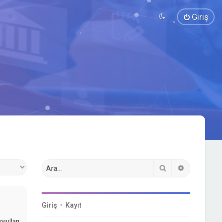
Giriş
Ara
Gelişmiş a
Giriş
•
Kayıt
oşulları