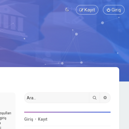
Kayıt
Giriş
Ara
Gelişmiş a
oşulları
iriş
Giriş
•
Kayıt
u
i