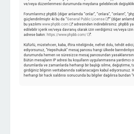
ve/veya düzenlenmesi durumunda meydana gelebilecek değişiklikler
Forumlarımız phpBB (diğer anlamda “onlar”, “onlara”, “onların”, “ph
güçlendirilmiştir -ki bu da “
General Public License
” (diğer anlamd
bu yazılımı
www.phpbb.com
adresinden indirebilirsiniz. phpBB ya
edilebilir içerik ve/veya davranış olarak izin verdiğimiz ve/veya iz
adrese bakın:
https://www.phpbb.com/
.
Küfürlü, müstehcen, kaba, iftira niteliğinde, nefret dolu, tehdit ed
ediyorsunuz, "Hepsihukuk" mesaj panosu hangi ülkede barındırılıyor
durumunda hemen ve süresizce mesaj panosundan yasaklanırsınız ve 
Bütün mesajların IP adresi bu koşulların uygulanmasına yardımcı
durumlarda ve zamanlarda herhangi bir başlığı silme, değiştirme, 
girdiğiniz bilginin veritabanında saklanacağını kabul ediyorsunuz. H
herhangi bir hack saldırısı sonucunda bu bilgiler dağılırsa bundan 