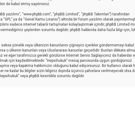
i de kabul etmiş sayılırsınız.
pBB yazılımı”, “www.phpbb.com”, “phpBB Limited”, “phpBB Takımları”) tarafından
a “GPL” ya da “Genel Kamu Lisansı”) altında bir forum yazılımı olarak yayınlanmışt
zılımı sadece internet tabanlı tartışmaları kolaylaştırmak içindir; phpBB Limited 
in vermediğimiz şeylerden sorumlu değildir. phpBB hakkında daha fazla bilgi için, lü
ici, sekse yönelik veya ülkenizin kanunlarını çiğneyici içerikler göndermemeyi kabul
sa o ülkenin kanunları veya Uluslararası kanunlar geçerlidir. Bunları dikkate al
eğer tarafımızca gerekli görülürse İnternet Servis Sağlayıcınız da haberdar edi
 olmak için kaydedilmektedir. "Hepsihukuk" mesaj panosunda uygun gördüğümüz
taşıma veya kapatma hakkımızın olduğunu kabul ediyorsunuz. Bir kullanıcı olarak 
er ne kadar bu bilgiler sizin bilginiz dışında üçüncü şahıslara verilmeyecek olsa d
"Hepsihukuk" veya phpBB kesinlikle sorumlu değildir.