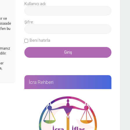
Kullanıcı adı:
ır ve
Şifre:
müsaade
tfen bu
Beni hatırla
mamanız
lir.
her
a,
İcra Rehberi