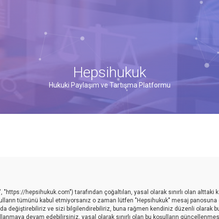
Hepsihukuk
Hukuki Paylaşım ve Tartışma Platformu
 "https://hepsihukuk.com") tarafından çoğaltılan, yasal olarak sınırlı olan alttaki k
 koşulların tümünü kabul etmiyorsanız o zaman lütfen "Hepsihukuk" mesaj panosuna g
değiştirebiliriz ve sizi bilgilendirebiliriz, buna rağmen kendiniz düzenli olarak b
anmaya devam edebilirsiniz, yasal olarak sınırlı olan bu koşulların güncellenmes