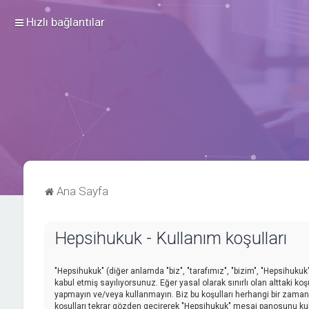
Hızlı bağlantılar
Ana Sayfa
Hepsihukuk - Kullanım koşulları
"Hepsihukuk" (diğer anlamda "biz", "tarafımız", "bizim", "Hepsihukuk",
kabul etmiş sayılıyorsunuz. Eğer yasal olarak sınırlı olan alttaki
yapmayın ve/veya kullanmayın. Biz bu koşulları herhangi bir zamanda 
koşulları tekrar gözden geçirerek "Hepsihukuk" mesaj panosunu kull