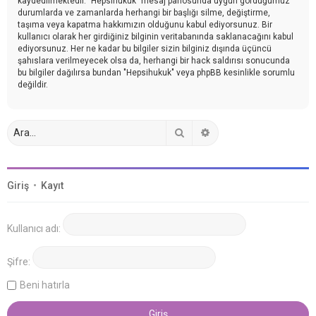
kaydedilmektedir. "Hepsihukuk" mesaj panosunda uygun gördüğümüz
durumlarda ve zamanlarda herhangi bir başlığı silme, değiştirme,
taşıma veya kapatma hakkımızın olduğunu kabul ediyorsunuz. Bir
kullanıcı olarak her girdiğiniz bilginin veritabanında saklanacağını kabul
ediyorsunuz. Her ne kadar bu bilgiler sizin bilginiz dışında üçüncü
şahıslara verilmeyecek olsa da, herhangi bir hack saldırısı sonucunda
bu bilgiler dağılırsa bundan "Hepsihukuk" veya phpBB kesinlikle sorumlu
değildir.
Ara
Gelişmiş arama
Giriş
•
Kayıt
Kullanıcı adı:
Şifre:
Beni hatırla