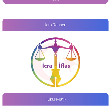
İcra Rehberi
HukukMatik