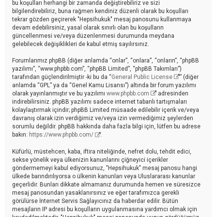
bu koşulları herhangi bir zamanda değiştirebiliriz ve sizi
bilgilendirebiliriz, buna rağmen kendiniz düzenli olarak bu koşulları
tekrar gözden geçirerek "Hepsihukuk" mesaj panosunu kullanmaya
devam edebilirsiniz, yasal olarak sınırlı olan bu koşulların
güncellenmesi ve/veya düzenlenmesi durumunda meydana
gelebilecek değişiklikleri de kabul etmiş sayılırsınız.
Forumlarımız phpBB (diğer anlamda “onlar”, “onlara”, “onların”, “phpBB
yazılımı”, “www.phpbb.com”, “phpBB Limited”, “phpBB Takımları”)
tarafından güçlendirilmiştir -ki bu da “
General Public License
” (diğer
anlamda “GPL” ya da “Genel Kamu Lisansı”) altında bir forum yazılımı
olarak yayınlanmıştır ve bu yazılımı
www.phpbb.com
adresinden
indirebilirsiniz. phpBB yazılımı sadece internet tabanlı tartışmaları
kolaylaştırmak içindir; phpBB Limited müsaade edilebilir içerik ve/veya
davranış olarak izin verdiğimiz ve/veya izin vermediğimiz şeylerden
sorumlu değildir. phpBB hakkında daha fazla bilgi için, lütfen bu adrese
bakın:
https://www.phpbb.com/
.
Küfürlü, müstehcen, kaba, iftira niteliğinde, nefret dolu, tehdit edici,
sekse yönelik veya ülkenizin kanunlarını çiğneyici içerikler
göndermemeyi kabul ediyorsunuz, "Hepsihukuk" mesaj panosu hangi
ülkede barındırılıyorsa o ülkenin kanunları veya Uluslararası kanunlar
geçerlidir. Bunları dikkate almamanız durumunda hemen ve süresizce
mesaj panosundan yasaklanırsınız ve eğer tarafımızca gerekli
görülürse İnternet Servis Sağlayıcınız da haberdar edilir. Bütün
mesajların IP adresi bu koşulların uygulanmasına yardımcı olmak için