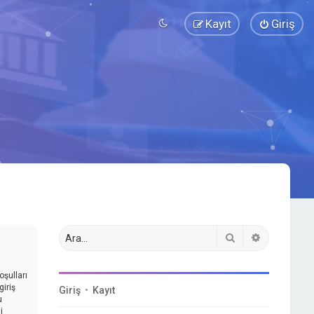
Kayıt
Giriş
Ara
Gelişmiş a
oşulları
iriş
Giriş
•
Kayıt
u
i