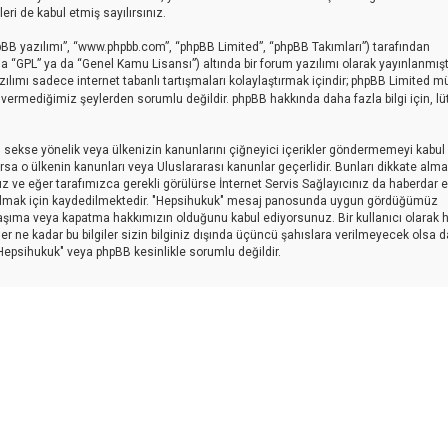
i de kabul etmiş sayılırsınız.
pBB yazılımı”, “www.phpbb.com”, “phpBB Limited”, “phpBB Takımları”) tarafından
a “GPL” ya da “Genel Kamu Lisansı”) altında bir forum yazılımı olarak yayınlanmışt
zılımı sadece internet tabanlı tartışmaları kolaylaştırmak içindir; phpBB Limited 
in vermediğimiz şeylerden sorumlu değildir. phpBB hakkında daha fazla bilgi için, lü
ici, sekse yönelik veya ülkenizin kanunlarını çiğneyici içerikler göndermemeyi kabul
sa o ülkenin kanunları veya Uluslararası kanunlar geçerlidir. Bunları dikkate al
eğer tarafımızca gerekli görülürse İnternet Servis Sağlayıcınız da haberdar edi
 olmak için kaydedilmektedir. "Hepsihukuk" mesaj panosunda uygun gördüğümüz
taşıma veya kapatma hakkımızın olduğunu kabul ediyorsunuz. Bir kullanıcı olarak 
er ne kadar bu bilgiler sizin bilginiz dışında üçüncü şahıslara verilmeyecek olsa d
"Hepsihukuk" veya phpBB kesinlikle sorumlu değildir.