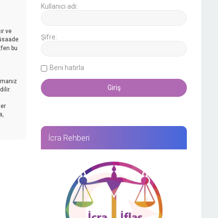
Kullanıcı adı:
ır ve
Şifre:
müsaade
tfen bu
Beni hatırla
mamanız
lir.
her
a,
İcra Rehberi