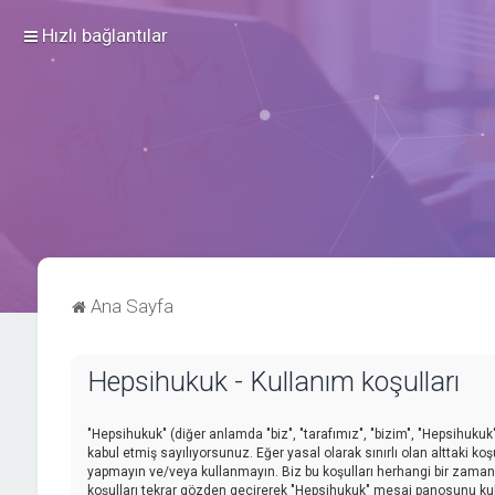
Hızlı bağlantılar
Ana Sayfa
Hepsihukuk - Kullanım koşulları
"Hepsihukuk" (diğer anlamda "biz", "tarafımız", "bizim", "Hepsihukuk",
kabul etmiş sayılıyorsunuz. Eğer yasal olarak sınırlı olan alttaki
yapmayın ve/veya kullanmayın. Biz bu koşulları herhangi bir zamanda 
koşulları tekrar gözden geçirerek "Hepsihukuk" mesaj panosunu kull