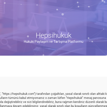
Hepsihukuk
Hukuki Paylaşım ve Tartışma Platformu
 "https://hepsihukuk.com") tarafından çoğaltılan, yasal olarak sınırlı olan alttaki k
 koşulların tümünü kabul etmiyorsanız o zaman lütfen "Hepsihukuk" mesaj panosuna g
değiştirebiliriz ve sizi bilgilendirebiliriz, buna rağmen kendiniz düzenli olarak b
anmaya devam edebilirsiniz, yasal olarak sınırlı olan bu koşulların güncellenmes