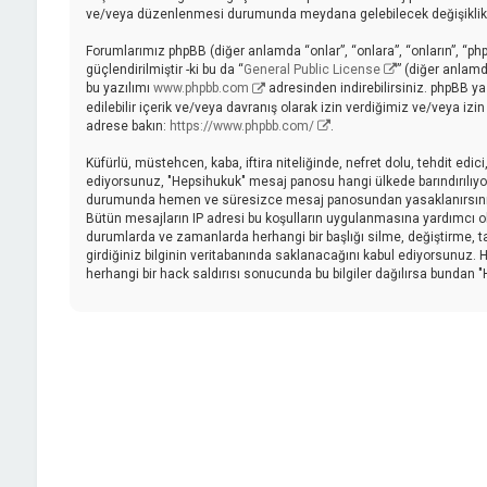
ve/veya düzenlenmesi durumunda meydana gelebilecek değişiklikler
Forumlarımız phpBB (diğer anlamda “onlar”, “onlara”, “onların”, “ph
güçlendirilmiştir -ki bu da “
General Public License
” (diğer anlamd
bu yazılımı
www.phpbb.com
adresinden indirebilirsiniz. phpBB ya
edilebilir içerik ve/veya davranış olarak izin verdiğimiz ve/veya iz
adrese bakın:
https://www.phpbb.com/
.
Küfürlü, müstehcen, kaba, iftira niteliğinde, nefret dolu, tehdit ed
ediyorsunuz, "Hepsihukuk" mesaj panosu hangi ülkede barındırılıyor
durumunda hemen ve süresizce mesaj panosundan yasaklanırsınız ve 
Bütün mesajların IP adresi bu koşulların uygulanmasına yardımcı
durumlarda ve zamanlarda herhangi bir başlığı silme, değiştirme, 
girdiğiniz bilginin veritabanında saklanacağını kabul ediyorsunuz. H
herhangi bir hack saldırısı sonucunda bu bilgiler dağılırsa bundan 