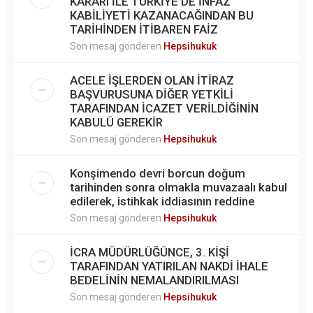
KARARI İLE TÜRKİYE'DE İNFAZ
KABİLİYETİ KAZANACAĞINDAN BU
TARİHİNDEN İTİBAREN FAİZ
Son mesaj gönderen
Hepsihukuk
ACELE İŞLERDEN OLAN İTİRAZ
BAŞVURUSUNA DİĞER YETKİLİ
TARAFINDAN İCAZET VERİLDİĞİNİN
KABULÜ GEREKİR
Son mesaj gönderen
Hepsihukuk
Konşimendo devri borcun doğum
tarihinden sonra olmakla muvazaalı kabul
edilerek, istihkak iddiasının reddine
Son mesaj gönderen
Hepsihukuk
İCRA MÜDÜRLÜĞÜNCE, 3. KİŞİ
TARAFINDAN YATIRILAN NAKDİ İHALE
BEDELİNİN NEMALANDIRILMASI
Son mesaj gönderen
Hepsihukuk