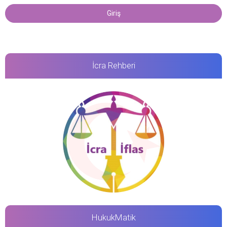
İcra Rehberi
HukukMatik