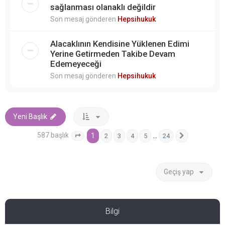
sağlanması olanaklı değildir
Son mesaj gönderen
Hepsihukuk
Alacaklının Kendisine Yüklenen Edimi
Yerine Getirmeden Takibe Devam
Edemeyeceği
Son mesaj gönderen
Hepsihukuk
Yeni Başlık
587 başlık
1
…
2
3
4
5
24
1
. sayfa (Toplam
24
sayfa)
Sonraki
Geçiş yap
Bilgi