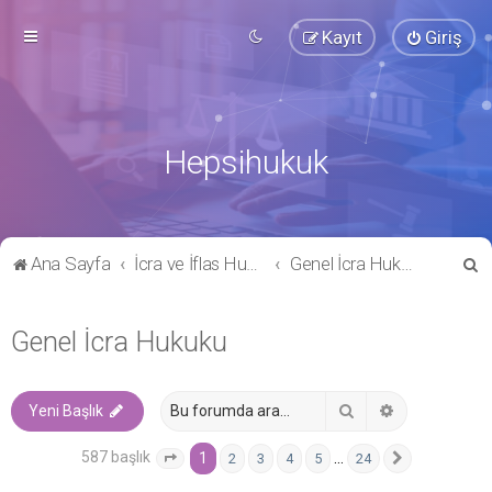
Kayıt
Giriş
Hepsihukuk
A
Ana Sayfa
İcra ve İflas Hukuku
Genel İcra Hukuku
r
a
Genel İcra Hukuku
Ara
Gelişmiş ara
Yeni Başlık
587 başlık
1
…
2
3
4
5
24
1
. sayfa (Toplam
24
sayfa)
Sonraki