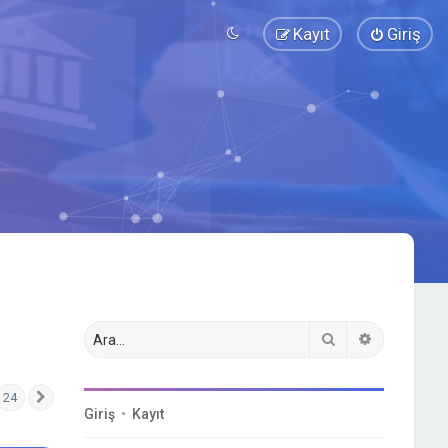
Kayıt
Giriş
Ara
Gelişmiş a
24
Sonraki
Giriş
•
Kayıt