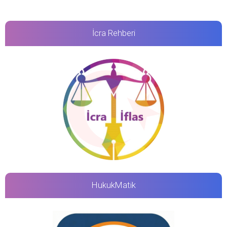
İcra Rehberi
HukukMatik