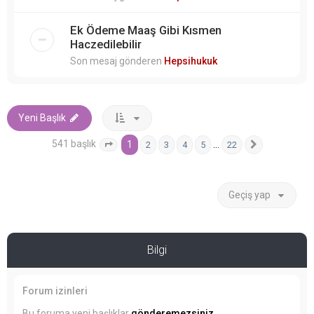
Ek Ödeme Maaş Gibi Kısmen
Haczedilebilir
Son mesaj gönderen
Hepsihukuk
Yeni Başlık
541 başlık
1
…
2
3
4
5
22
1
. sayfa (Toplam
22
sayfa)
Sonraki
Geçiş yap
Bilgi
Forum izinleri
Bu foruma yeni başlıklar
gönderemezsiniz