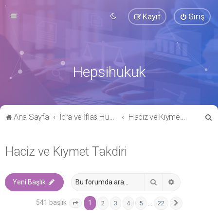
Kayıt
Giriş
Hepsihukuk
A
Ana Sayfa
İcra ve İflas Hukuku
Haciz ve Kıymet Takdiri
r
a
Haciz ve Kıymet Takdiri
Ara
Gelişmiş ara
Yeni Başlık
541 başlık
1
…
2
3
4
5
22
1
. sayfa (Toplam
22
sayfa)
Sonraki