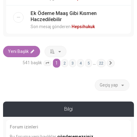
Ek Ödeme Maaş Gibi Kısmen
Haczedilebilir
Son mesaj gönderen
Hepsihukuk
Yeni Başlık
541 başlık
1
…
2
3
4
5
22
1
. sayfa (Toplam
22
sayfa)
Sonraki
Geçiş yap
Bilgi
Forum izinleri
Bu foruma yeni başlıklar
gönderemezsiniz