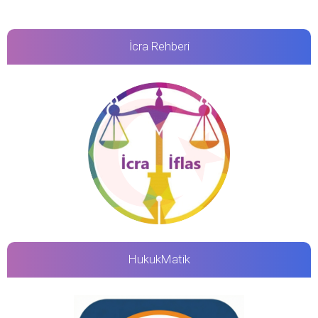
İcra Rehberi
HukukMatik