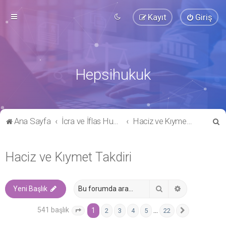
Kayıt
Giriş
Hepsihukuk
A
Ana Sayfa
İcra ve İflas Hukuku
Haciz ve Kıymet Takdiri
r
a
Haciz ve Kıymet Takdiri
Ara
Gelişmiş ara
Yeni Başlık
541 başlık
1
…
2
3
4
5
22
1
. sayfa (Toplam
22
sayfa)
Sonraki