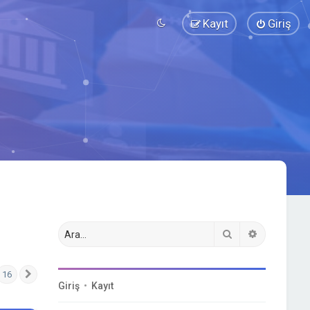
Kayıt
Giriş
Ara
Gelişmiş a
16
Sonraki
Giriş
•
Kayıt