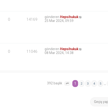
gönderen
Hepsihukuk
0
14169
25 Mar 2024, 09:59
gönderen
Hepsihukuk
0
11046
08 Mar 2024, 14:38
392 başlık
1
…
2
3
4
5
1
. sayfa (Toplam
16
sayfa)
Geçiş ya