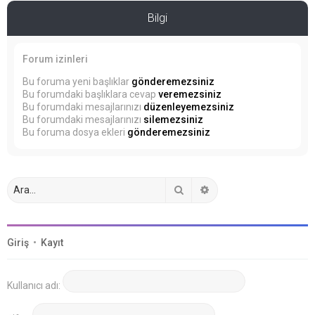
Bilgi
Forum izinleri
Bu foruma yeni başlıklar
gönderemezsiniz
Bu forumdaki başlıklara cevap
veremezsiniz
Bu forumdaki mesajlarınızı
düzenleyemezsiniz
Bu forumdaki mesajlarınızı
silemezsiniz
Bu foruma dosya ekleri
gönderemezsiniz
Ara
Gelişmiş arama
Giriş
•
Kayıt
Kullanıcı adı: