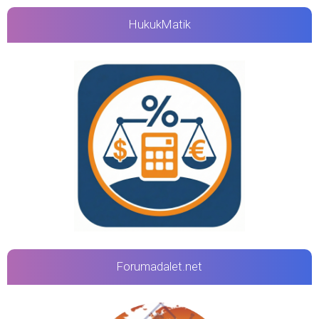
HukukMatik
Forumadalet.net