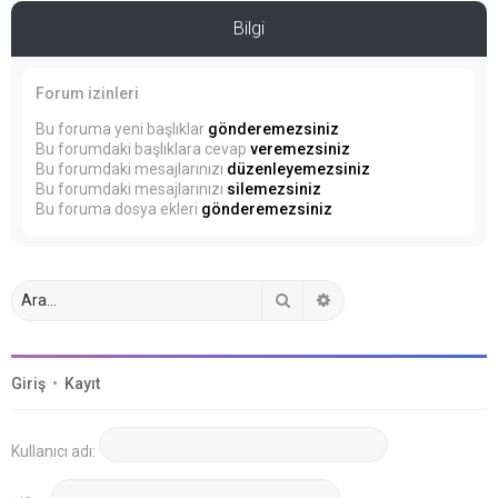
Bilgi
Forum izinleri
Bu foruma yeni başlıklar
gönderemezsiniz
Bu forumdaki başlıklara cevap
veremezsiniz
Bu forumdaki mesajlarınızı
düzenleyemezsiniz
Bu forumdaki mesajlarınızı
silemezsiniz
Bu foruma dosya ekleri
gönderemezsiniz
Ara
Gelişmiş arama
Giriş
•
Kayıt
Kullanıcı adı: