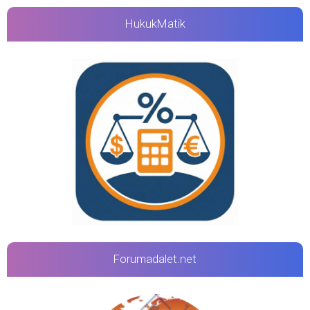
HukukMatik
Forumadalet.net