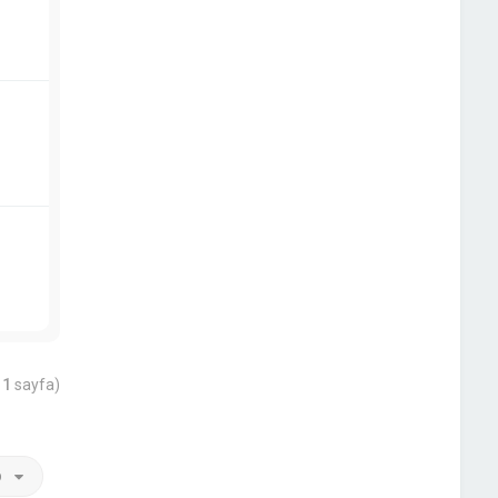
m
1
sayfa)
p