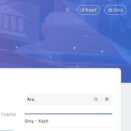
Kayıt
Giriş
Ara
Gelişmiş a
m
1
sayfa)
Giriş
•
Kayıt