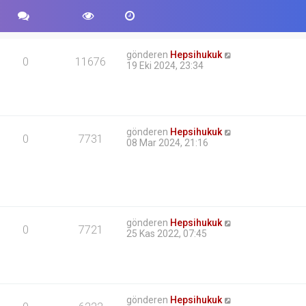
gönderen
Hepsihukuk
0
11676
19 Eki 2024, 23:34
gönderen
Hepsihukuk
0
7731
08 Mar 2024, 21:16
gönderen
Hepsihukuk
0
7721
25 Kas 2022, 07:45
gönderen
Hepsihukuk