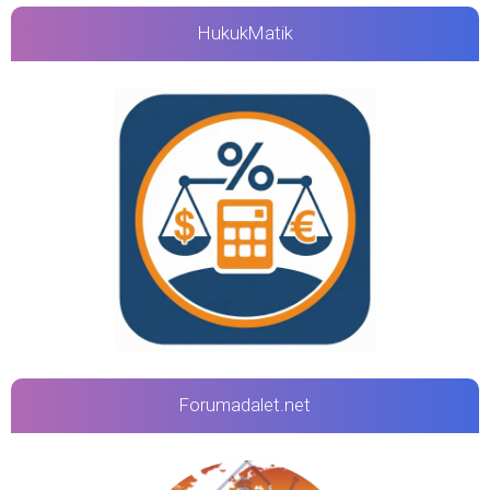
HukukMatik
Forumadalet.net