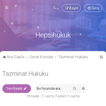
Kayıt
Giriş
Hepsihukuk
A
Ana Sayfa
Genel Konular
Tazminat Hukuku
r
a
Tazminat Hukuku
Ara
Gelişmiş ara
Yeni Başlık
18 başlık •
1
. sayfa (Toplam
1
sayfa)