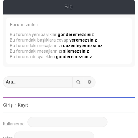
Bilgi
Forum izinleri
Bu foruma yeni başlıklar
gönderemezsiniz
Bu forumdaki başlıklara cevap
veremezsiniz
Bu forumdaki mesajlarınızı
düzenleyemezsiniz
Bu forumdaki mesajlarınızı
silemezsiniz
Bu foruma dosya ekleri
gönderemezsiniz
Ara
Gelişmiş arama
Giriş
•
Kayıt
Kullanıcı adı: