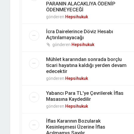
PARANIN ALACAKLIYA ÖDENİP
ÖDENMEYECEĞİ
gönderen
Hepsihukuk
İcra Dairelerince Döviz Hesabı
Açtırılamayacağı
gönderen
Hepsihukuk
Mühlet kararından sonrada borçlu
ticari hayatına kaldığı yerden devam
edecektir
gönderen
Hepsihukuk
Yabancı Para TL'ye Çevrilerek İflas
Masasına Kaydedilir
gönderen
Hepsihukuk
İflas Kararının Bozularak
Kesinleşmesi Üzerine İflas
Açılmamış Sayılır