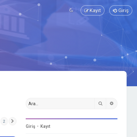
Kayıt
Giriş
Ara
Gelişmiş a
2
Sonraki
Giriş
•
Kayıt