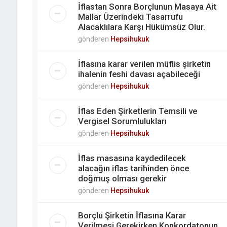
İflastan Sonra Borçlunun Masaya Ait
Mallar Üzerindeki Tasarrufu
Alacaklılara Karşı Hükümsüz Olur.
gönderen
Hepsihukuk
İflasına karar verilen müflis şirketin
ihalenin feshi davası açabileceği
gönderen
Hepsihukuk
İflas Eden Şirketlerin Temsili ve
Vergisel Sorumlulukları
gönderen
Hepsihukuk
İflas masasına kaydedilecek
alacağın iflas tarihinden önce
doğmuş olması gerekir
gönderen
Hepsihukuk
Borçlu Şirketin İflasına Karar
Verilmesi Gerekirken Konkordatonun