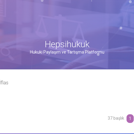
Hepsihukuk
Hukuki Paylaşım ve Tartışma Platformu
flas
37 başlık
şmiş arama
1