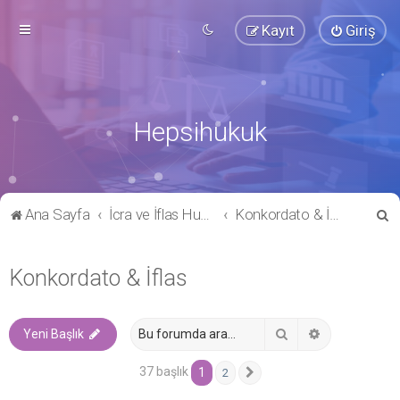
Kayıt
Giriş
Hepsihukuk
A
Ana Sayfa
İcra ve İflas Hukuku
Konkordato & İflas
r
a
Konkordato & İflas
Ara
Gelişmiş ara
Yeni Başlık
37 başlık
1
2
Sonraki