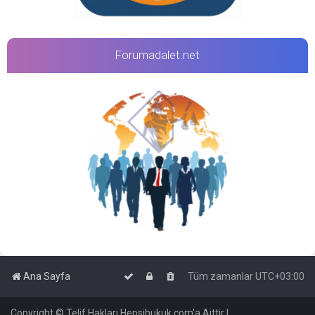
Forumadalet.net
Ana Sayfa
Tüm zamanlar
UTC+03:00
Copyright © Telif Hakları Hepsihukuk.com'a Aittir |