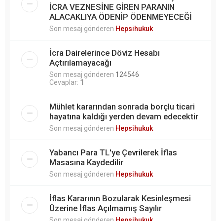
İCRA VEZNESİNE GİREN PARANIN
ALACAKLIYA ÖDENİP ÖDENMEYECEĞİ
Son mesaj gönderen
Hepsihukuk
İcra Dairelerince Döviz Hesabı
Açtırılamayacağı
Son mesaj gönderen
124546
Cevaplar:
1
Mühlet kararından sonrada borçlu ticari
hayatına kaldığı yerden devam edecektir
Son mesaj gönderen
Hepsihukuk
Yabancı Para TL'ye Çevrilerek İflas
Masasına Kaydedilir
Son mesaj gönderen
Hepsihukuk
İflas Kararının Bozularak Kesinleşmesi
Üzerine İflas Açılmamış Sayılır
Son mesaj gönderen
Hepsihukuk