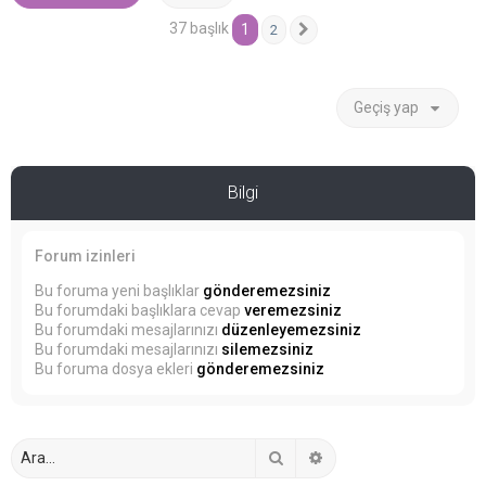
37 başlık
1
2
Sonraki
Geçiş yap
Bilgi
Forum izinleri
Bu foruma yeni başlıklar
gönderemezsiniz
Bu forumdaki başlıklara cevap
veremezsiniz
Bu forumdaki mesajlarınızı
düzenleyemezsiniz
Bu forumdaki mesajlarınızı
silemezsiniz
Bu foruma dosya ekleri
gönderemezsiniz
Ara
Gelişmiş arama