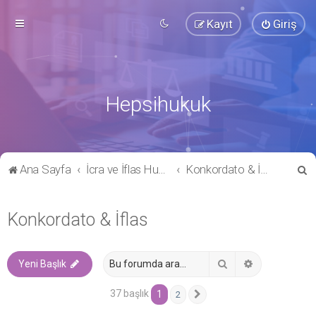
Kayıt
Giriş
Hepsihukuk
A
Ana Sayfa
İcra ve İflas Hukuku
Konkordato & İflas
r
a
Konkordato & İflas
Ara
Gelişmiş ara
Yeni Başlık
37 başlık
1
2
Sonraki