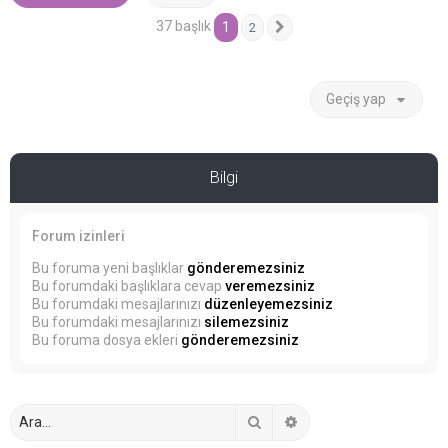
37 başlık
1
2
Sonraki
Geçiş yap
Bilgi
Forum izinleri
Bu foruma yeni başlıklar
gönderemezsiniz
Bu forumdaki başlıklara cevap
veremezsiniz
Bu forumdaki mesajlarınızı
düzenleyemezsiniz
Bu forumdaki mesajlarınızı
silemezsiniz
Bu foruma dosya ekleri
gönderemezsiniz
Ara
Gelişmiş arama