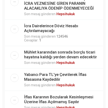
İCRA VEZNESİNE GİREN PARANIN
ALACAKLIYA ÖDENİP ÖDENMEYECEĞİ
Son mesaj gönderen
Hepsihukuk
İcra Dairelerince Döviz Hesabı
Açtırılamayacağı
Son mesaj gönderen
124546
Cevaplar:
1
Mühlet kararından sonrada borçlu ticari
hayatına kaldığı yerden devam edecektir
Son mesaj gönderen
Hepsihukuk
Yabancı Para TL'ye Çevrilerek İflas
Masasına Kaydedilir
Son mesaj gönderen
Hepsihukuk
İflas Kararının Bozularak Kesinleşmesi
Üzerine İflas Açılmamış Sayılır
Son mesaj gönderen
Hepsihukuk