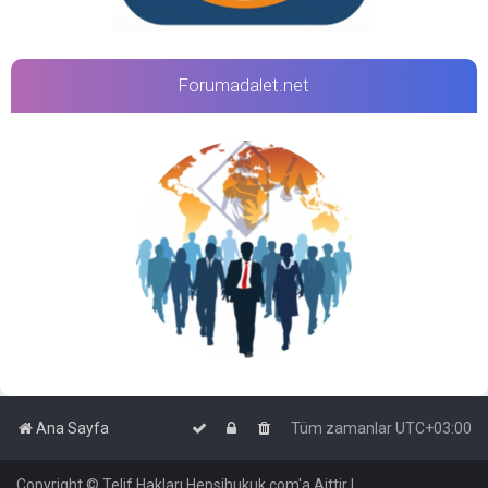
Forumadalet.net
Ana Sayfa
Tüm zamanlar
UTC+03:00
Copyright © Telif Hakları Hepsihukuk.com'a Aittir |