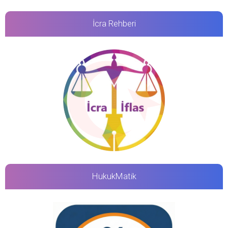
İcra Rehberi
HukukMatik