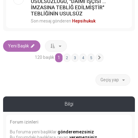
USULSÜZLÜĞÜ, "DAİMİ İŞÇİSİ ...
İMZASINA TEBLİĞ EDİLMİŞTİR"
TEBLİĞİNİN USULSÜZ
Son mesaj gönderen
Hepsihukuk
Yeni Başlık
120 başlık
1
2
3
4
5
Sonraki
Geçiş yap
Bilgi
Forum izinleri
Bu foruma yeni başlıklar
gönderemezsiniz
Bu forumdaki başlıklara cevap
veremezsiniz