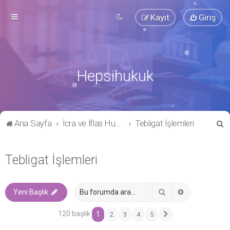
Kayıt
Giriş
Hepsihukuk
A
Ana Sayfa
İcra ve İflas Hukuku
Tebligat İşlemleri
r
a
Tebligat İşlemleri
Ara
Gelişmiş ara
Yeni Başlık
120 başlık
1
2
3
4
5
Sonraki