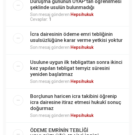
Duruşma gününün UYAP'tan öğrenilmesi
şeklinde usulün bulunmadığı
Son mesaj gönderen
Hepsihukuk
Cevaplar:
1
İcra dairesinin ödeme emri tebliğinin
usulsüzlüğüne karar verme yetkisi yoktur
Son mesaj gönderen
Hepsihukuk
Usulune uygun ilk tebligattan sonra ikinci
kez yapılan tebligat temyiz süresini
yeniden başlatmaz
Son mesaj gönderen
Hepsihukuk
Borçlunun haricen icra takibini öğrenip
icra dairesine itiraz etmesi hukukî sonuç
doğurmaz
Son mesaj gönderen
Hepsihukuk
ÖDEME EMRİNİN TEBLİĞİ