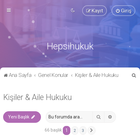
Kayıt
Giriş
Hepsihukuk
A
Ana Sayfa
Genel Konular
Kişiler & Aile Hukuku
r
a
Kişiler & Aile Hukuku
Ara
Gelişmiş ara
Yeni Başlık
66 başlık
1
2
3
Sonraki