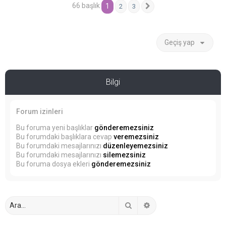
66 başlık
1
2
3
Sonraki
Geçiş yap
Bilgi
Forum izinleri
Bu foruma yeni başlıklar
gönderemezsiniz
Bu forumdaki başlıklara cevap
veremezsiniz
Bu forumdaki mesajlarınızı
düzenleyemezsiniz
Bu forumdaki mesajlarınızı
silemezsiniz
Bu foruma dosya ekleri
gönderemezsiniz
Ara
Gelişmiş arama